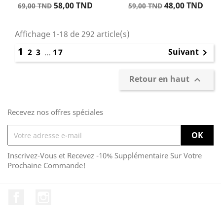
Prix
Prix
Prix
Prix
58,00 TND
48,00 TND
69,00 TND
59,00 TND
de
de
base
base
Affichage 1-18 de 292 article(s)
1
Suivant
2
3
…
17

Retour en haut

Recevez nos offres spéciales
Inscrivez-Vous et Recevez -10% Supplémentaire Sur Votre
Prochaine Commande!
Facebook
Instagram