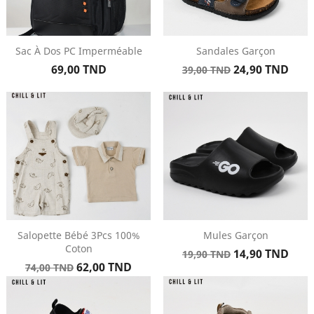
Sac À Dos PC Imperméable
Sandales Garçon
Prix
Prix
Prix
69,00 TND
24,90 TND
39,00 TND
de
base
Salopette Bébé 3Pcs 100%
Mules Garçon
Coton
Prix
Prix
14,90 TND
19,90 TND
Prix
Prix
62,00 TND
de
74,00 TND
de
base
base