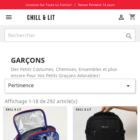
Livraison Sur Toute La Tunisie!
|
Retour Pendant 14 jours
shopping_cart



GARÇONS
Des Petits Costumes, Chemises, Ensembles et plus
encore Pour Vos Petits Graçons Adorables!
Pertinence

Affichage 1-18 de 292 article(s)