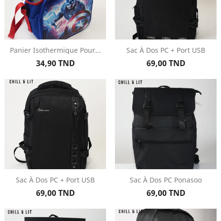
Panier Isothermique Pour...
Sac À Dos PC + Port USB
Prix
Prix
34,90 TND
69,00 TND
Sac À Dos PC + Port USB
Sac À Dos PC Ponasoo
Prix
Prix
69,00 TND
69,00 TND