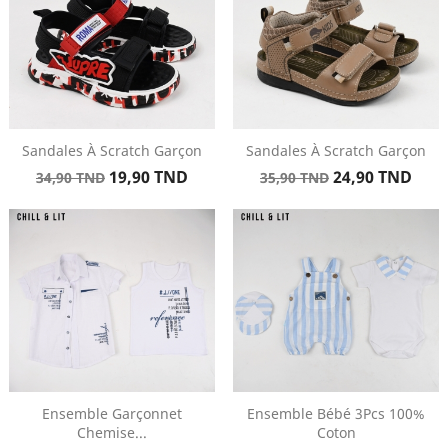
Sandales À Scratch Garçon
Sandales À Scratch Garçon
Prix
Prix
Prix
Prix
19,90 TND
24,90 TND
34,90 TND
35,90 TND
de
de
base
base
Ensemble Garçonnet
Ensemble Bébé 3Pcs 100%
Chemise...
Coton