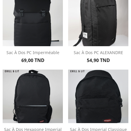
Sac À Dos PC Imperméable
Sac À Dos PC ALEXANDRE
Prix
Prix
69,00 TND
54,90 TND
Sac À Dos Hexagone Imperial
Sac À Dos Imperial Classique