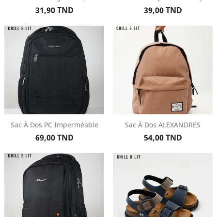
Prix
Prix
31,90 TND
39,00 TND
Sac À Dos PC Imperméable
Sac À Dos ALEXANDRES
Prix
Prix
69,00 TND
54,00 TND