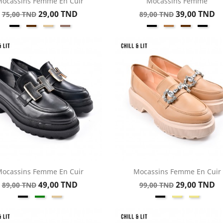
ocassins Femme En Cuir
Mocassins Femme
Aperçu rapide
Aperçu rapide


Prix
Prix
Prix
Prix
29,00 TND
39,00 TND
75,00 TND
89,00 TND
Noir
Marron
Beige
Taupe
Noir
Kamel
Marron
Jean
de
de
Noir
base
base
ocassins Femme En Cuir
Mocassins Femme En Cuir
Aperçu rapide
Aperçu rapide


Prix
Prix
Prix
Prix
49,00 TND
29,00 TND
89,00 TND
99,00 TND
Noir
Vert
Beige
Noir
Kaki
Khaki
de
de
base
base