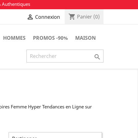
% Authentiques
shopping_cart

Panier
(0)
Connexion
HOMMES
PROMOS -90%
MAISON

soires Femme Hyper Tendances en Ligne sur