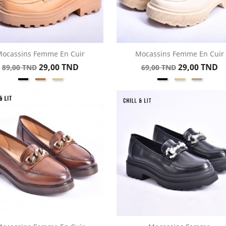
ocassins Femme En Cuir
Mocassins Femme En Cuir
Aperçu rapide
Aperçu rapide


Prix
Prix
Prix
Prix
29,00 TND
29,00 TND
89,00 TND
69,00 TND
Noir
Kamel
Beige
Noir
Beige
taupe1
de
de
base
base