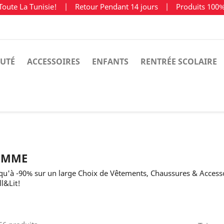
Toute La Tunisie!
|
Retour Pendant 14 jours
|
Produits 100
UTÉ
ACCESSOIRES
ENFANTS
RENTRÉE SCOLAIRE
EMME
qu'à -90% sur un large Choix de Vêtements, Chaussures & Acces
ll&Lit!