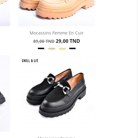
Mocassins Femme En Cuir
Aperçu rapide

Prix
Prix
29,00 TND
89,00 TND
Noir
Beige
Khaki
noir
de
cuir
base