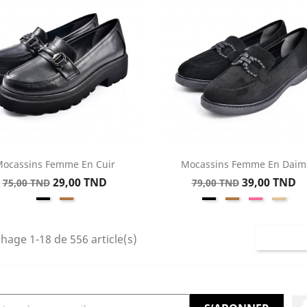
ocassins Femme En Cuir
Mocassins Femme En Daim
Aperçu rapide
Aperçu rapide


Prix
Prix
Prix
Prix
29,00 TND
39,00 TND
75,00 TND
79,00 TND
Noir
Kamel
Noir
Kamel
Rose
Beige
de
de
base
base
chage 1-18 de 556 article(s)