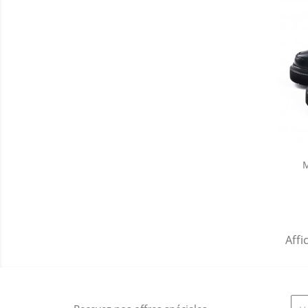
M
Affi