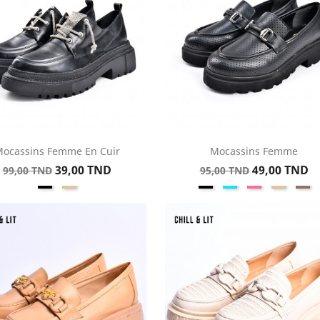
ocassins Femme En Cuir
Mocassins Femme
Aperçu rapide
Aperçu rapide


Prix
Prix
Prix
Prix
39,00 TND
49,00 TND
99,00 TND
95,00 TND
Noir
Beige
Noir
Bleuciel
Rose
Beige
Ta
de
de
base
base