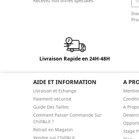
Recevez nos offres spéciales
Ins
Pro
Livraison Rapide en 24H-48H
AIDE ET INFORMATION
A PR
Livraison et Echange
Mention
Paiement sécurisé
Conditi
Guide Des Tailles
A Prop
Comment Passer Commande Sur
Devenir
Chill&Lit ?
Opportu
Retrait en Magasin
Stage P
Vendre sur Chill&Lit