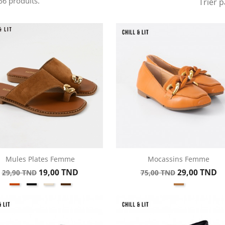
556 produits.
Trier p
Mules Plates Femme
Mocassins Femme
Aperçu rapide
Aperçu rapide


Prix
Prix
Prix
Prix
19,00 TND
29,00 TND
29,90 TND
75,00 TND
Kamel
Noir
Beige
Marron
Kamel
de
de
Daim
Daim
Daim
base
base