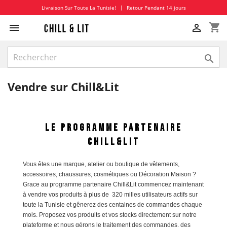
Livraison Sur Toute La Tunisie!
|
Retour Pendant 14 jours
shopping_cart



Vendre sur Chill&Lit
Le Programme Partenaire
Chill&Lit
Vous êtes une marque, atelier ou boutique de vêtements,
accessoires, chaussures, cosmétiques ou Décoration Maison ?
Grace au programme partenaire Chill&Lit commencez maintenant
à vendre vos produits à plus de 320 milles utilisateurs actifs sur
toute la Tunisie et gênerez des centaines de commandes chaque
mois. Proposez vos produits et vos stocks directement sur notre
plateforme et nous gérons le traitement des commandes, des