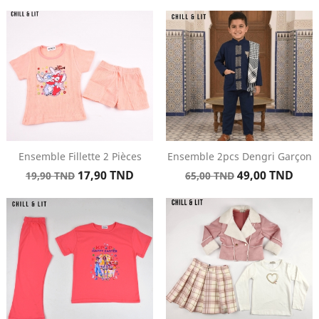
de
de
base
base
Ensemble Fillette 2 Pièces
Ensemble 2pcs Dengri Garçon
Prix
Prix
Prix
Prix
17,90 TND
49,00 TND
19,90 TND
65,00 TND
de
de
base
base