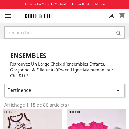
Livraison Sur Toute La Tunisie!
|
Retour Pendant 14 jours
shopping_cart



ENSEMBLES
Retrouvez Un Large Choix d'ensembles Enfants,
Garçonnet & Fillette à -90% en Ligne Maintenant sur
Chill&Lit!
Pertinence

Affichage 1-18 de 86 article(s)