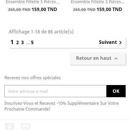
Ensemble Fillette 3 Pièces...
Ensemble Fillette 3 Pièces...
Prix
Prix
Prix
Prix
159,00 TND
159,00 TND
265,00 TND
265,00 TND
de
de
base
base
Affichage 1-18 de 86 article(s)
1
Suivant
2
3
…
5

Retour en haut

Recevez nos offres spéciales
Inscrivez-Vous et Recevez -10% Supplémentaire Sur Votre
Prochaine Commande!
Facebook
Instagram