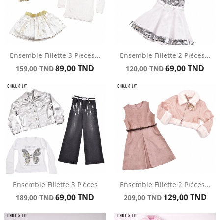
Ensemble Fillette 3 Pièces...
Ensemble Fillette 2 Pièces...
Prix
Prix
Prix
Prix
89,00 TND
69,00 TND
159,00 TND
120,00 TND
de
de
base
base
Ensemble Fillette 3 Pièces
Ensemble Fillette 2 Pièces...
Prix
Prix
Prix
Prix
69,00 TND
129,00 TND
189,00 TND
209,00 TND
de
de
base
base