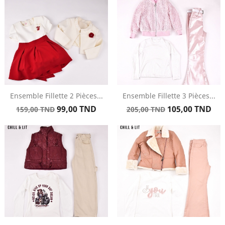
Ensemble Fillette 2 Pièces...
Ensemble Fillette 3 Pièces...
Prix
Prix
Prix
Prix
99,00 TND
105,00 TND
159,00 TND
205,00 TND
de
de
base
base