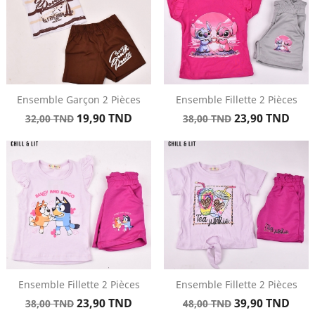
Ensemble Garçon 2 Pièces
Ensemble Fillette 2 Pièces
Prix
Prix
Prix
Prix
19,90 TND
23,90 TND
32,00 TND
38,00 TND
de
de
base
base
Ensemble Fillette 2 Pièces
Ensemble Fillette 2 Pièces
Prix
Prix
Prix
Prix
23,90 TND
39,90 TND
38,00 TND
48,00 TND