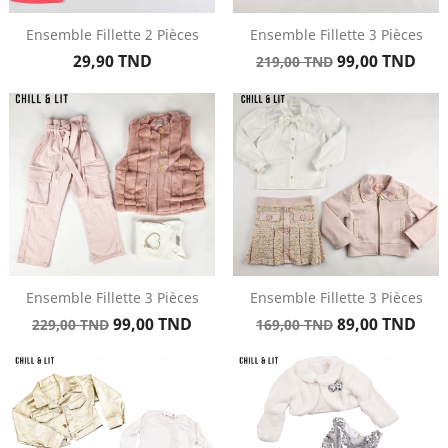
Ensemble Fillette 2 Pièces
Ensemble Fillette 3 Pièces
Prix
Prix
Prix
29,90 TND
99,00 TND
219,00 TND
de
base
Ensemble Fillette 3 Pièces
Ensemble Fillette 3 Pièces
Prix
Prix
Prix
Prix
99,00 TND
89,00 TND
229,00 TND
169,00 TND
de
de
base
base