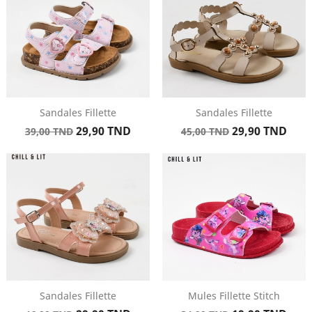
Sandales Fillette
Sandales Fillette
Prix
Prix
Prix
Prix
29,90 TND
29,90 TND
39,00 TND
45,00 TND
de
de
base
base
Sandales Fillette
Mules Fillette Stitch