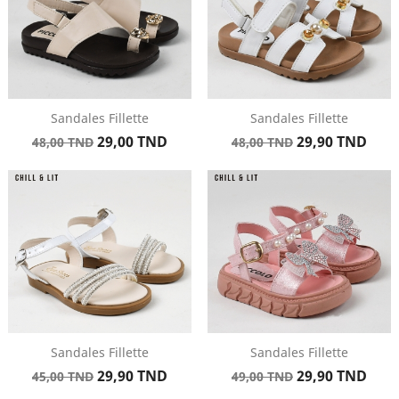
Sandales Fillette
Sandales Fillette
Prix
Prix
Prix
Prix
29,00 TND
29,90 TND
48,00 TND
48,00 TND
de
de
base
base
Sandales Fillette
Sandales Fillette
Prix
Prix
Prix
Prix
29,90 TND
29,90 TND
45,00 TND
49,00 TND
de
de