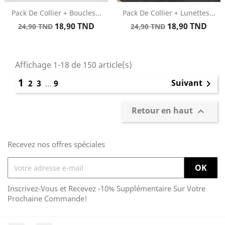
Pack De Collier + Boucles...
Pack De Collier + Lunettes...
Prix
Prix
Prix
Prix
18,90 TND
18,90 TND
24,90 TND
24,90 TND
de
de
base
base
Affichage 1-18 de 150 article(s)
1
Suivant
2
3
…
9

Retour en haut

Recevez nos offres spéciales
Inscrivez-Vous et Recevez -10% Supplémentaire Sur Votre
Prochaine Commande!