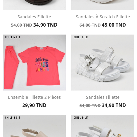
Sandales Fillette
Sandales À Scratch Fillette
Prix
Prix
Prix
Prix
34,90 TND
45,00 TND
54,00 TND
64,00 TND
de
de
base
base
Ensemble Fillette 2 Pièces
Sandales Fillette
Prix
Prix
Prix
29,90 TND
34,90 TND
54,00 TND
de
base