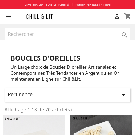
Livraison Sur Toute La Tunisie!
|
Retour Pendant 14 jours
shopping_cart



BOUCLES D'OREILLES
Un Large choix de Boucles D'oreilles Artisanales et
Contemporaines Très Tendances en Argent ou en Or
maintenant en Ligne sur Chill&Lit.
Pertinence

Affichage 1-18 de 70 article(s)