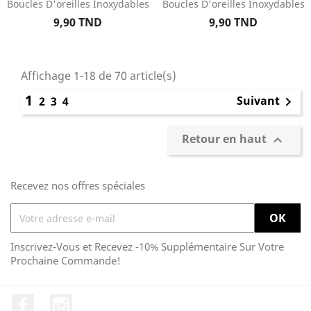
Boucles D'oreilles Inoxydables
Boucles D'oreilles Inoxydables
Prix
Prix
9,90 TND
9,90 TND
Affichage 1-18 de 70 article(s)
1
Suivant
2
3
4

Retour en haut

Recevez nos offres spéciales
Inscrivez-Vous et Recevez -10% Supplémentaire Sur Votre
Prochaine Commande!
Facebook
Instagram