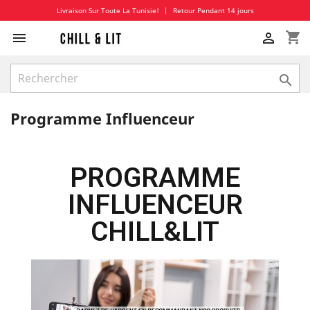
Livraison Sur Toute La Tunisie!
|
Retour Pendant 14 jours
shopping_cart



Programme Influenceur
PROGRAMME
INFLUENCEUR
CHILL&LIT