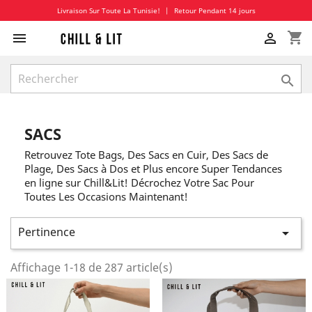
Livraison Sur Toute La Tunisie!
|
Retour Pendant 14 jours
shopping_cart



SACS
Retrouvez Tote Bags, Des Sacs en Cuir, Des Sacs de
Plage, Des Sacs à Dos et Plus encore Super Tendances
en ligne sur Chill&Lit! Décrochez Votre Sac Pour
Toutes Les Occasions Maintenant!
Pertinence

Affichage 1-18 de 287 article(s)