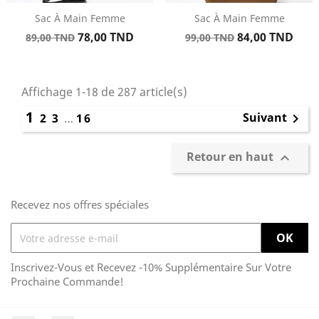
Sac À Main Femme
Sac À Main Femme
Prix
Prix
Prix
Prix
78,00 TND
84,00 TND
89,00 TND
99,00 TND
de
de
base
base
Affichage 1-18 de 287 article(s)
1
Suivant
2
3
…
16

Retour en haut

Recevez nos offres spéciales
Inscrivez-Vous et Recevez -10% Supplémentaire Sur Votre
Prochaine Commande!