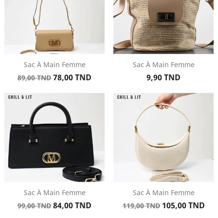
Sac À Main Femme
Sac À Main Femme
Prix
Prix
Prix
78,00 TND
9,90 TND
89,00 TND
de
base
Sac À Main Femme
Sac À Main Femme
Prix
Prix
Prix
Prix
84,00 TND
105,00 TND
99,00 TND
119,00 TND
de
de