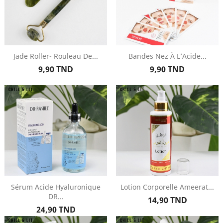
Jade Roller- Rouleau De...
Bandes Nez À L’Acide...
Prix
Prix
9,90 TND
9,90 TND
Sérum Acide Hyaluronique
Lotion Corporelle Ameerat...
DR...
Prix
14,90 TND
Prix
24,90 TND