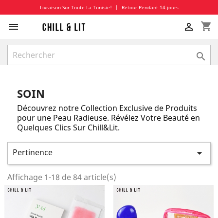
Livraison Sur Toute La Tunisie!
|
Retour Pendant 14 jours
shopping_cart



SOIN
Découvrez notre Collection Exclusive de Produits
pour une Peau Radieuse.
Révélez Votre Beauté en
Quelques Clics Sur Chill&Lit.
Pertinence

Affichage 1-18 de 84 article(s)