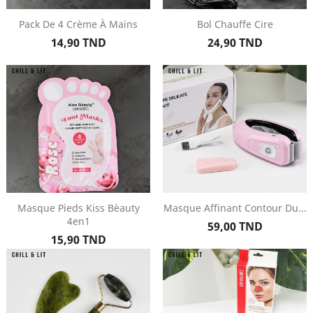
Pack De 4 Crème À Mains
Bol Chauffe Cire
Prix
Prix
14,90 TND
24,90 TND
Masque Pieds Kiss Bèauty
Masque Affinant Contour Du...
4en1
Prix
59,00 TND
Prix
15,90 TND