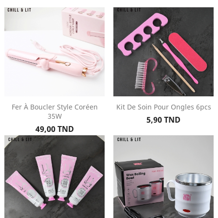
Fer À Boucler Style Coréen
Kit De Soin Pour Ongles 6pcs
35W
Prix
5,90 TND
Prix
49,00 TND