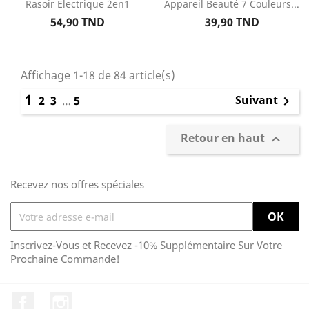
Rasoir Électrique 2en1
Appareil Beauté 7 Couleurs...
Prix
Prix
54,90 TND
39,90 TND
Affichage 1-18 de 84 article(s)
1
Suivant
2
3
…
5

Retour en haut

Recevez nos offres spéciales
Inscrivez-Vous et Recevez -10% Supplémentaire Sur Votre
Prochaine Commande!
Facebook
Instagram