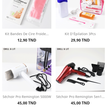
Kit Bandes De Cire Froide...
Kit D'Épilation 3Pcs
Prix
Prix
12,90 TND
29,90 TND
Séchoir Pro Remington 5000W
Séchoir Pro Remington 5en1...
Prix
Prix
45,00 TND
45,00 TND