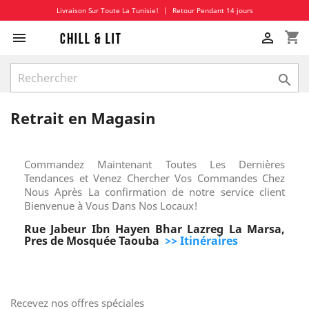
Livraison Sur Toute La Tunisie!
|
Retour Pendant 14 jours
shopping_cart



Retrait en Magasin
Commandez Maintenant Toutes Les Dernières
Tendances et Venez Chercher Vos Commandes Chez
Nous Après La confirmation de notre service client
Bienvenue à Vous Dans Nos Locaux!
Rue Jabeur Ibn Hayen Bhar Lazreg La Marsa,
Pres de Mosquée Taouba
>> Itinéraires
Recevez nos offres spéciales