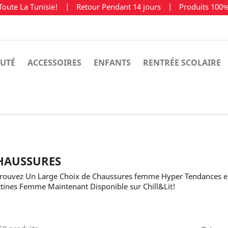
Toute La Tunisie!
|
Retour Pendant 14 jours
|
Produits 100
UTÉ
ACCESSOIRES
ENFANTS
RENTRÉE SCOLAIRE
HAUSSURES
rouvez Un Large Choix de Chaussures femme Hyper Tendances en 
tines Femme Maintenant Disponible sur Chill&Lit!