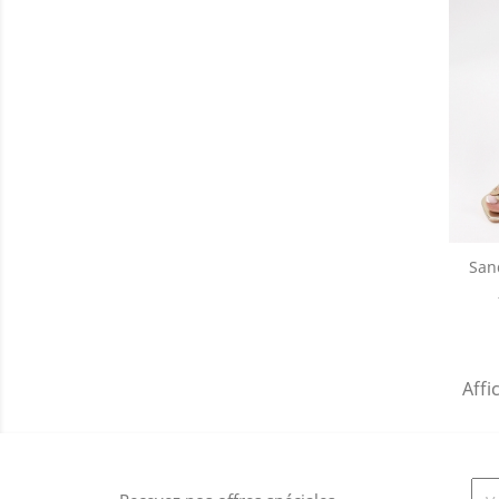
San
Affi