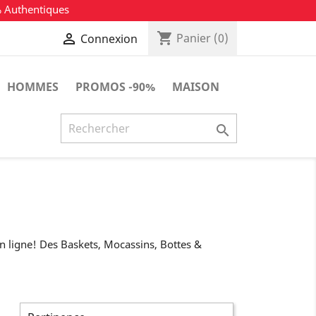
% Authentiques
shopping_cart

Panier
(0)
Connexion
HOMMES
PROMOS -90%
MAISON

ligne! Des Baskets, Mocassins, Bottes &