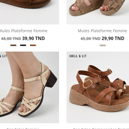
Mules Plateforme Femme
Mules Plateforme Femme
Aperçu rapide
Aperçu rapide


Prix
Prix
Prix
Prix
39,90 TND
29,90 TND
48,00 TND
45,00 TND
Marron
Noir
Caramel
Taupe
de
de
Daim
base
base