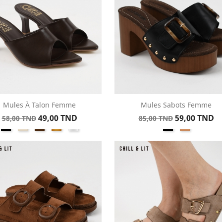
Mules À Talon Femme
Mules Sabots Femme
Aperçu rapide
Aperçu rapide


Prix
Prix
Prix
Prix
49,00 TND
59,00 TND
58,00 TND
85,00 TND
Noir
Beige
Marron
Doré
Argent
Noir
Whiskey
de
de
base
base