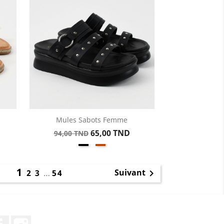
Mules Sabots Femme
Aperçu rapide

Prix
Prix
65,00 TND
94,00 TND
Noir
Kamel
de
base
1
Suivant
2
3
…
54

Facebook
Instagram