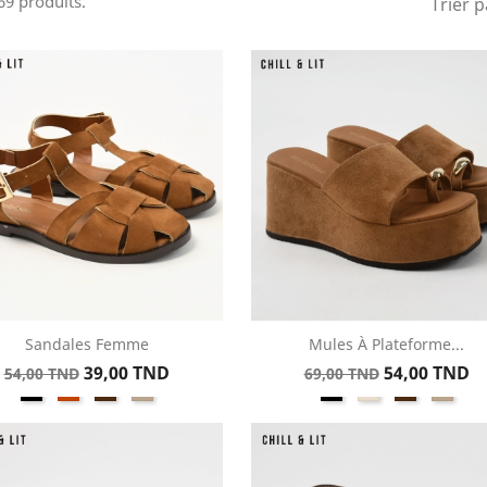
969 produits.
Trier p
Sandales Femme
Mules À Plateforme...
Aperçu rapide
Aperçu rapide


Prix
Prix
Prix
Prix
39,00 TND
54,00 TND
54,00 TND
69,00 TND
Noir
Kamel
Marron
Taupe
Noir
Beige
Marron
Taup
de
de
base
base