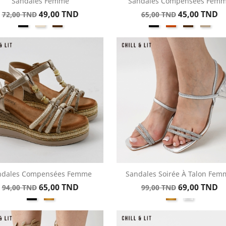
Sandales Femme
Sandales Compensées Fem
Aperçu rapide
Aperçu rapide


Prix
Prix
Prix
Prix
49,00 TND
45,00 TND
72,00 TND
65,00 TND
Noir
Beige
Marron
Noir
Kamel
Marron
Taup
de
de
base
base
ndales Compensées Femme
Sandales Soirée À Talon Fem
Aperçu rapide
Aperçu rapide


Prix
Prix
Prix
Prix
65,00 TND
69,00 TND
94,00 TND
99,00 TND
Noir
Doré
Doré
Argent
de
de
base
base