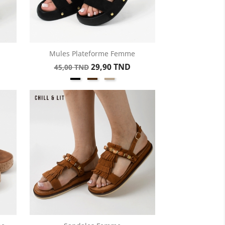
Mules Plateforme Femme
Aperçu rapide

Prix
Prix
29,90 TND
45,00 TND
Noir
Marron
Taupe
de
base