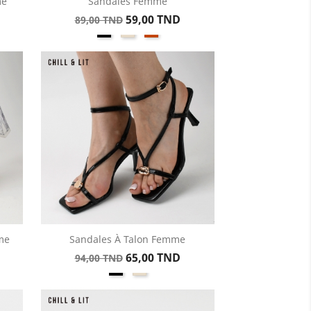
me
Sandales Femme
Aperçu rapide

Prix
Prix
59,00 TND
89,00 TND
e
Noir
Beige
Kamel
de
base
me
Sandales À Talon Femme
Aperçu rapide

Prix
Prix
65,00 TND
94,00 TND
Noir
Beige
de
base