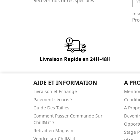
Recevez nos offres spéciales
Ins
Pro
Livraison Rapide en 24H-48H
AIDE ET INFORMATION
A PR
Livraison et Echange
Mention
Paiement sécurisé
Conditi
Guide Des Tailles
A Prop
Comment Passer Commande Sur
Devenir
Chill&Lit ?
Opportu
Retrait en Magasin
Stage P
Vendre sur Chill&Lit