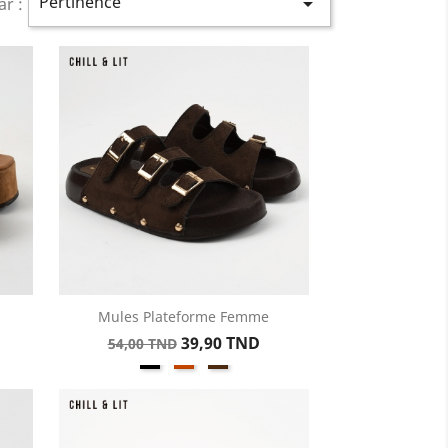
Pertinence

ar :
Mules Plateforme Femme
Aperçu rapide

Prix
Prix
39,90 TND
54,00 TND
e
Noir
Kamel
Marron
de
base