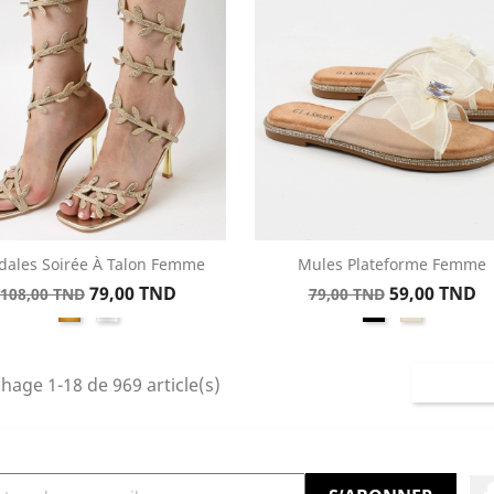
dales Soirée À Talon Femme
Mules Plateforme Femme
Aperçu rapide
Aperçu rapide


Prix
Prix
Prix
Prix
79,00 TND
59,00 TND
108,00 TND
79,00 TND
Doré
Argent
Noir
Beige
de
de
base
base
chage 1-18 de 969 article(s)