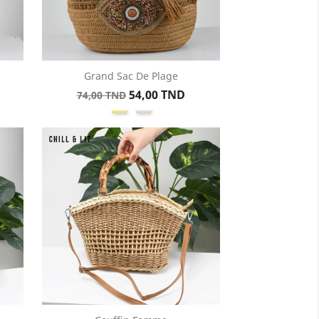
Grand Sac De Plage
Aperçu rapide

Prix
Prix
54,00 TND
74,00 TND
Kaki
Beige
de
base