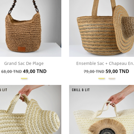
Grand Sac De Plage
Ensemble Sac + Chapeau En.
Aperçu rapide
Aperçu rapide


Prix
Prix
Prix
Prix
49,00 TND
59,00 TND
68,00 TND
79,00 TND
Kaki
Kaki
Beige
de
de
base
base