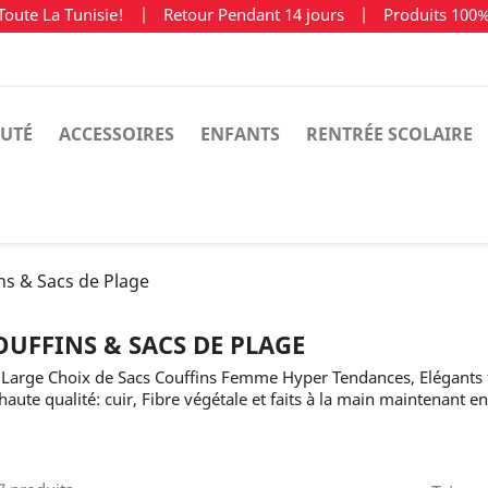
Toute La Tunisie!
|
Retour Pendant 14 jours
|
Produits 100
UTÉ
ACCESSOIRES
ENFANTS
RENTRÉE SCOLAIRE
ns & Sacs de Plage
OUFFINS & SACS DE PLAGE
Large Choix de Sacs Couffins Femme Hyper Tendances, Elégants f
haute qualité: cuir, Fibre végétale et faits à la main maintenant en 