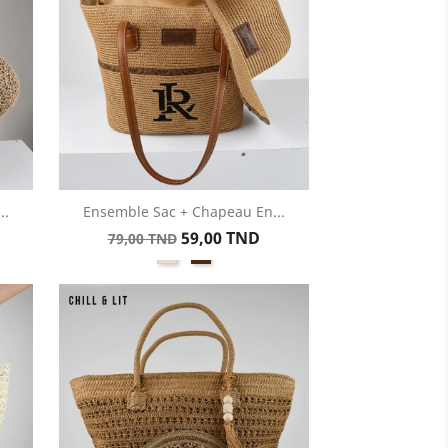
..
Ensemble Sac + Chapeau En...
Aperçu rapide

Prix
Prix
59,00 TND
79,00 TND
Beige
Marron
de
base