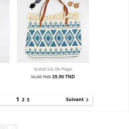
Grand Sac De Plage
Aperçu rapide

Prix
Prix
29,90 TND
56,00 TND
de
base
1
Suivant
2
3

Facebook
Instagram