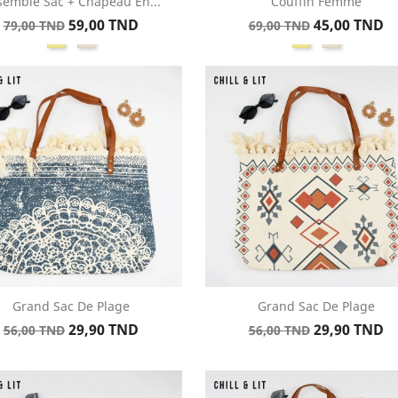
semble Sac + Chapeau En...
Couffin Femme
Aperçu rapide
Aperçu rapide


Prix
Prix
Prix
Prix
59,00 TND
45,00 TND
79,00 TND
69,00 TND
Kaki
Beige
Kaki
Beige
de
de
base
base
Grand Sac De Plage
Grand Sac De Plage
Aperçu rapide
Aperçu rapide


Prix
Prix
Prix
Prix
29,90 TND
29,90 TND
56,00 TND
56,00 TND
de
de
base
base