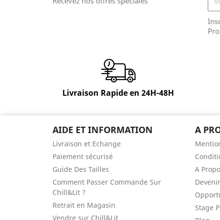
Recevez nos offres spéciales
Ins
Pro
Livraison Rapide en 24H-48H
AIDE ET INFORMATION
A PR
Livraison et Echange
Mention
Paiement sécurisé
Conditi
Guide Des Tailles
A Prop
Comment Passer Commande Sur
Devenir
Chill&Lit ?
Opportu
Retrait en Magasin
Stage P
Vendre sur Chill&Lit