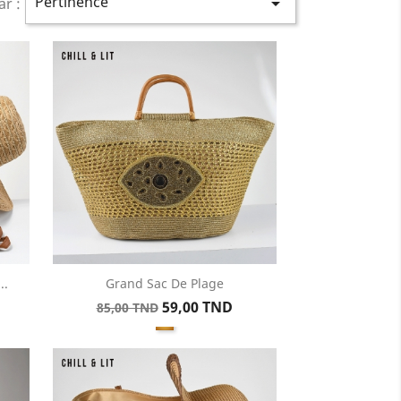
Pertinence

ar :
..
Grand Sac De Plage
Aperçu rapide

Prix
Prix
59,00 TND
85,00 TND
Doré
de
base