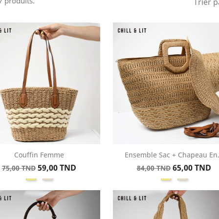
37 produits.
Trier p
Couffin Femme
Ensemble Sac + Chapeau En.
Aperçu rapide
Aperçu rapide


Prix
Prix
Prix
Prix
59,00 TND
65,00 TND
75,00 TND
84,00 TND
Kaki
Beige
Kaki
Beige
de
de
base
base