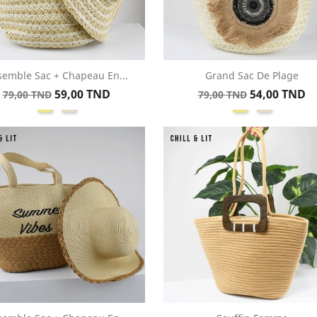
semble Sac + Chapeau En...
Grand Sac De Plage
Aperçu rapide
Aperçu rapide


Prix
Prix
Prix
Prix
59,00 TND
54,00 TND
79,00 TND
79,00 TND
Kaki
Beige
Kaki
Beige
de
de
base
base