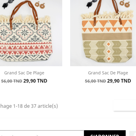
Grand Sac De Plage
Grand Sac De Plage
Aperçu rapide
Aperçu rapide


Prix
Prix
Prix
Prix
29,90 TND
29,90 TND
56,00 TND
56,00 TND
de
de
base
base
chage 1-18 de 37 article(s)