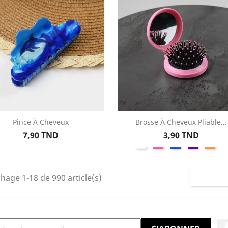
Pince À Cheveux
Brosse À Cheveux Pliable...
Aperçu rapide
Aperçu rapide


Prix
Prix
7,90 TND
3,90 TND
Blanc
Rose
Bleu
Violet
Sau
+
chage 1-18 de 990 article(s)