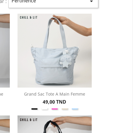
Pertinence

ar :
me
Grand Sac Tote A Main Femme
Aperçu rapide

Prix
49,00 TND
Noir
Blanc
Rose
Beige
Bleu
Ciel
on