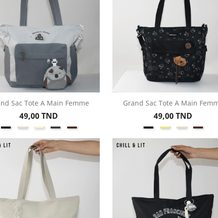
nd Sac Tote A Main Femme
Grand Sac Tote A Main Fem
Aperçu rapide
Aperçu rapide


Prix
Prix
49,00 TND
49,00 TND
Noir
Beige
Créme
Gris
Marron
Noir
Kaki
Beige
Marr