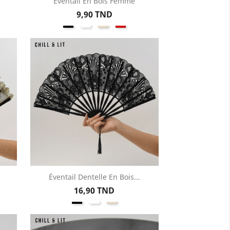
Éventail En Bois Femme
Aperçu rapide

Prix
9,90 TND
T
OREE
Noir
Blanc
Beige
Rouge
Éventail Dentelle En Bois...
Aperçu rapide

Prix
16,90 TND
Noir
Blanc
Beige