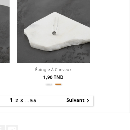
Épingle À Cheveux
Aperçu rapide

Prix
1,90 TND
mon
Argent
Bronze
1
1
Suivant
2
3
…
55

Facebook
Instagram