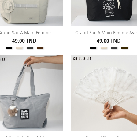
Grand Sac A Main Femme
Grand Sac A Main Femme Avec
Aperçu rapide
Aperçu rapide


Prix
Prix
49,00 TND
49,00 TND
Noir
Beige
Gris
Marron
Noir
Beige
Gris
Greig