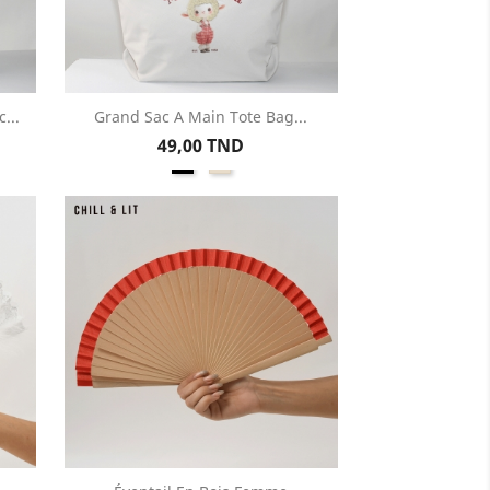
...
Grand Sac A Main Tote Bag...
Aperçu rapide

Prix
49,00 TND
e
Noir
Beige