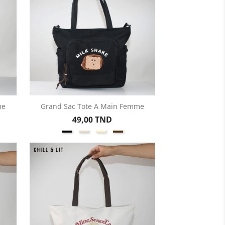
me
Grand Sac Tote A Main Femme
Aperçu rapide

Prix
49,00 TND
on
Noir
Beige
Créme
Marron