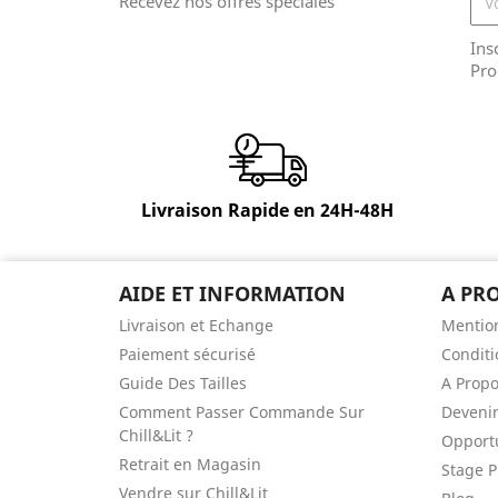
Recevez nos offres spéciales
Ins
Pro
Livraison Rapide en 24H-48H
AIDE ET INFORMATION
A PR
Livraison et Echange
Mention
Paiement sécurisé
Conditi
Guide Des Tailles
A Prop
Comment Passer Commande Sur
Devenir
Chill&Lit ?
Opportu
Retrait en Magasin
Stage P
Vendre sur Chill&Lit