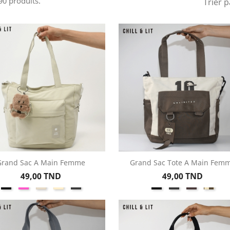
990 produits.
Trier p
Grand Sac A Main Femme
Grand Sac Tote A Main Fem
Aperçu rapide
Aperçu rapide


Prix
Prix
49,00 TND
49,00 TND
Noir
Rose
Beige
Créme
Gris
Noir
Gris
Gris
Beige
Foncé
/
Marr