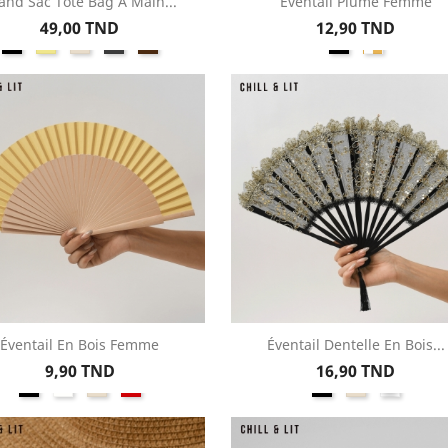
and Sac Tote Bag A Main...
Éventail Plume Femme
Aperçu rapide
Aperçu rapide


Prix
Prix
49,00 TND
12,90 TND
Noir
Kaki
Beige
Gris
Marron
BLANC/ARGEN
BLANC/D
Éventail En Bois Femme
Éventail Dentelle En Bois...
Aperçu rapide
Aperçu rapide


Prix
Prix
9,90 TND
16,90 TND
Noir
Blanc
Beige
Rouge
Noir
Beige
Argent