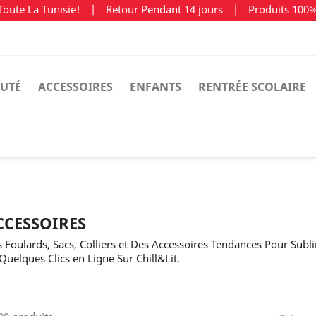
Toute La Tunisie!
|
Retour Pendant 14 jours
|
Produits 100
UTÉ
ACCESSOIRES
ENFANTS
RENTRÉE SCOLAIRE
CCESSOIRES
 Foulards, Sacs, Colliers et Des Accessoires Tendances Pour S
Quelques Clics en Ligne Sur Chill&Lit.