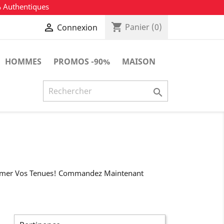
% Authentiques
shopping_cart

Panier
(0)
Connexion
HOMMES
PROMOS -90%
MAISON

ublimer Vos Tenues! Commandez Maintenant