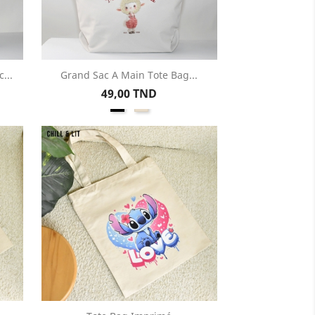
...
Grand Sac A Main Tote Bag...
Aperçu rapide

Prix
49,00 TND
e
Noir
Beige