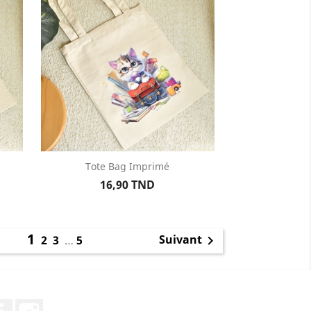
Tote Bag Imprimé
Aperçu rapide

Prix
16,90 TND
1
Suivant
2
3
…
5

Facebook
Instagram