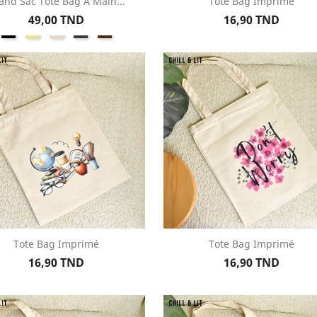
and Sac Tote Bag A Main...
Tote Bag Imprimé
Aperçu rapide
Aperçu rapide


Prix
Prix
49,00 TND
16,90 TND
Noir
Kaki
Beige
Gris
Marron
Tote Bag Imprimé
Tote Bag Imprimé
Aperçu rapide
Aperçu rapide


Prix
Prix
16,90 TND
16,90 TND