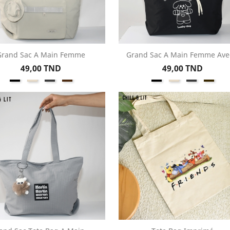
Grand Sac A Main Femme
Grand Sac A Main Femme Avec
Aperçu rapide
Aperçu rapide


Prix
Prix
49,00 TND
49,00 TND
Noir
Beige
Gris
Marron
Noir
Beige
Gris
Greig