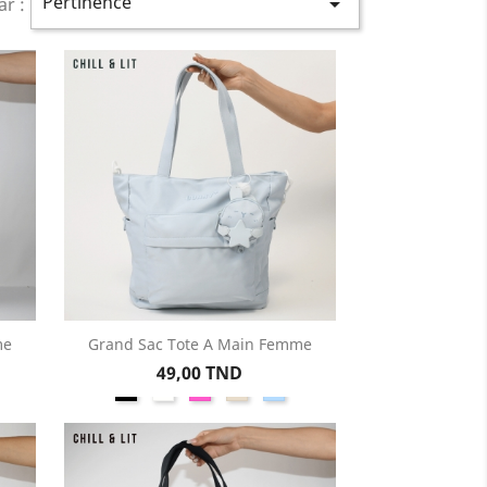
Pertinence

ar :
me
Grand Sac Tote A Main Femme
Aperçu rapide

Prix
49,00 TND
Noir
Blanc
Rose
Beige
Bleu
Ciel
on