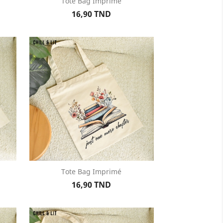
Tote Bag Imprimé
Aperçu rapide

Prix
16,90 TND
Tote Bag Imprimé
Aperçu rapide

Prix
16,90 TND