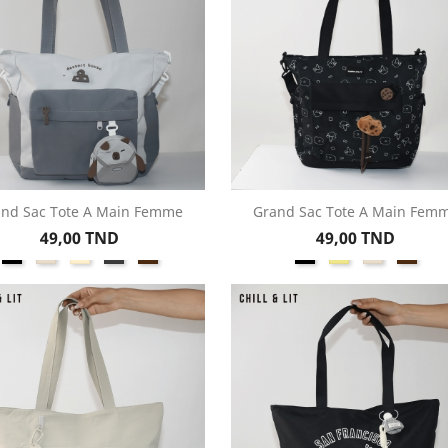
nd Sac Tote A Main Femme
Grand Sac Tote A Main Fem
Aperçu rapide
Aperçu rapide


Prix
Prix
49,00 TND
49,00 TND
Noir
Beige
Créme
Gris
Marron
Noir
Kaki
Beige
Marr