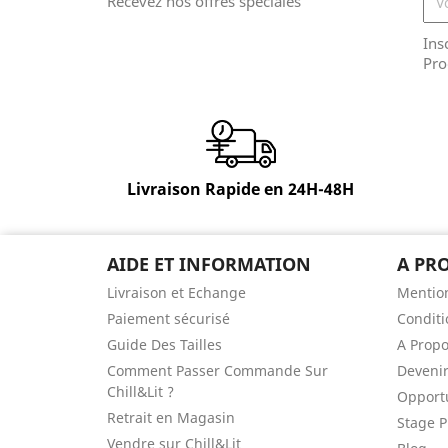
Recevez nos offres spéciales
Ins
Pro
Livraison Rapide en 24H-48H
AIDE ET INFORMATION
A PR
Livraison et Echange
Mention
Paiement sécurisé
Conditi
Guide Des Tailles
A Prop
Comment Passer Commande Sur
Devenir
Chill&Lit ?
Opportu
Retrait en Magasin
Stage P
Vendre sur Chill&Lit