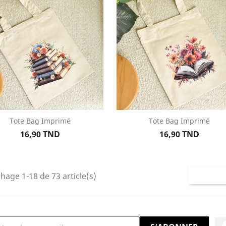
Tote Bag Imprimé
Tote Bag Imprimé
Aperçu rapide
Aperçu rapide


Prix
Prix
16,90 TND
16,90 TND
chage 1-18 de 73 article(s)