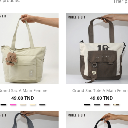
73 produits.
Trier p
Grand Sac A Main Femme
Grand Sac Tote A Main Fem
Aperçu rapide
Aperçu rapide


Prix
Prix
49,00 TND
49,00 TND
Noir
Rose
Beige
Créme
Gris
Noir
Gris
Gris
Beige
Foncé
/
Marr