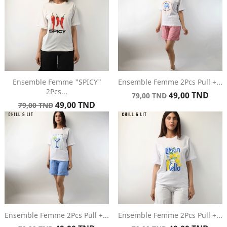
Ensemble Femme "SPICY"
Ensemble Femme 2Pcs Pull +...
2Pcs...
Prix
Prix
49,00 TND
79,00 TND
Prix
Prix
49,00 TND
de
79,00 TND
de
base
base
Ensemble Femme 2Pcs Pull +...
Ensemble Femme 2Pcs Pull +...