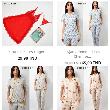
base
base
Parure 2 Pieces Lingerie
Pyjama Femme 3 Pcs
Chemise...
Prix
29,90 TND
Prix
Prix
65,00 TND
79,00 TND
de
base