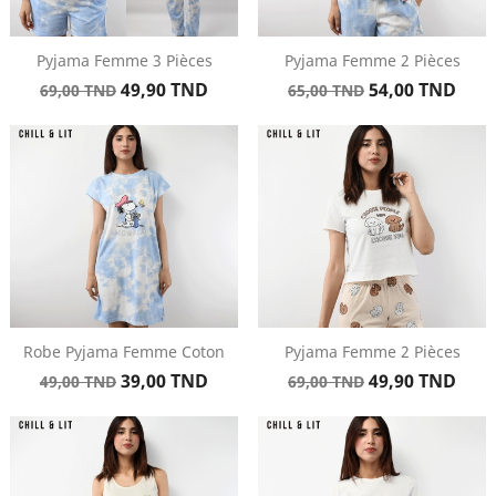
Pyjama Femme 3 Pièces
Pyjama Femme 2 Pièces
Prix
Prix
Prix
Prix
49,90 TND
54,00 TND
69,00 TND
65,00 TND
de
de
base
base
Robe Pyjama Femme Coton
Pyjama Femme 2 Pièces
Prix
Prix
Prix
Prix
39,00 TND
49,90 TND
49,00 TND
69,00 TND
de
de
base
base