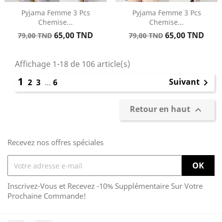
Pyjama Femme 3 Pcs
Pyjama Femme 3 Pcs
Chemise...
Chemise...
Prix
Prix
Prix
Prix
65,00 TND
65,00 TND
79,00 TND
79,00 TND
de
de
base
base
Affichage 1-18 de 106 article(s)
1
Suivant
2
3
…
6

Retour en haut

Recevez nos offres spéciales
Inscrivez-Vous et Recevez -10% Supplémentaire Sur Votre
Prochaine Commande!