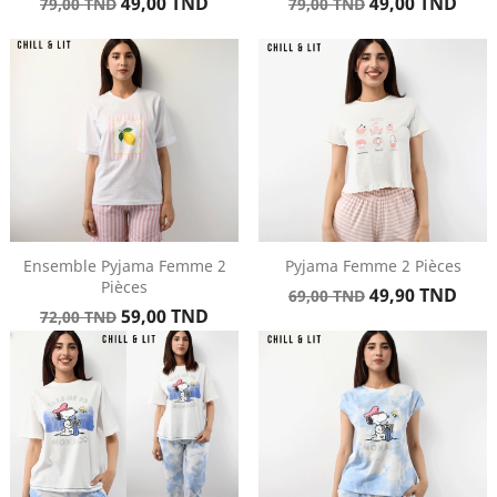
Prix
Prix
Prix
Prix
49,00 TND
49,00 TND
79,00 TND
79,00 TND
de
de
base
base
Ensemble Pyjama Femme 2
Pyjama Femme 2 Pièces
Pièces
Prix
Prix
49,90 TND
69,00 TND
Prix
Prix
59,00 TND
de
72,00 TND
de
base
base