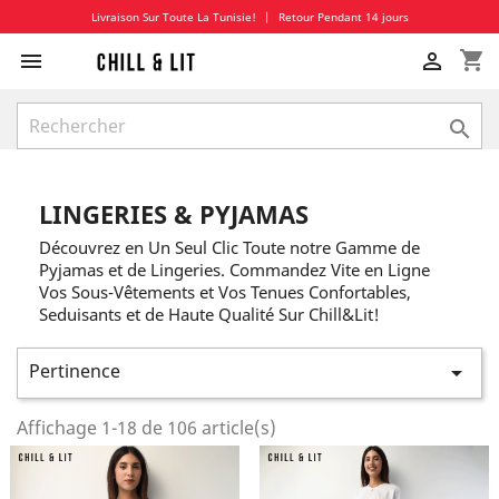
Livraison Sur Toute La Tunisie!
|
Retour Pendant 14 jours
shopping_cart



LINGERIES & PYJAMAS
Découvrez en Un Seul Clic Toute notre Gamme de
Pyjamas et de Lingeries. Commandez Vite en Ligne
Vos Sous-Vêtements et Vos Tenues Confortables,
Seduisants et de Haute Qualité Sur Chill&Lit!
Pertinence

Affichage 1-18 de 106 article(s)