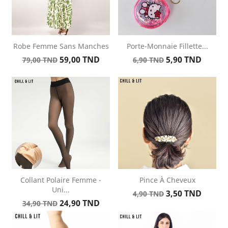
Robe Femme Sans Manches
Porte-Monnaie Fillette...
Prix
Prix
Prix
Prix
59,00 TND
5,90 TND
79,00 TND
6,90 TND
de
de
base
base
Collant Polaire Femme -
Pince À Cheveux
Uni...
Prix
Prix
3,50 TND
4,90 TND
Prix
Prix
24,90 TND
de
34,90 TND
de
base
base