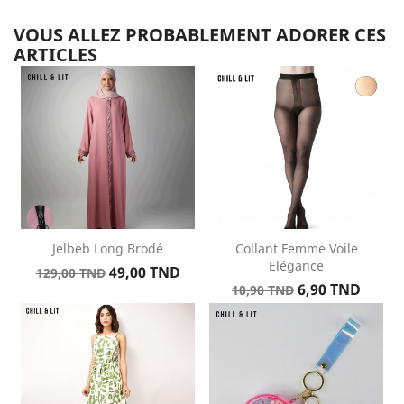
VOUS ALLEZ PROBABLEMENT ADORER CES
ARTICLES
Jelbeb Long Brodé
Collant Femme Voile
Elégance
Prix
Prix
49,00 TND
129,00 TND
Prix
Prix
de
6,90 TND
10,90 TND
de
base
base