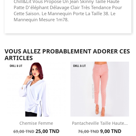
Chill&Lit Vous Propose Un Jean Skinny Taille Haute
Patte D'éléphant Délavage Clair Très Tendance Pour
Cette Saison. Le Mannequin Porte La Taille 38. Le
Mannequin Mesure 1m78.
VOUS ALLEZ PROBABLEMENT ADORER CES
ARTICLES
Chemise Femme
Pantacheville Taille Haute...
Prix
Prix
Prix
Prix
25,00 TND
9,00 TND
69,00 TND
76,00 TND