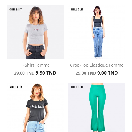
de
de
base
base
T-Shirt Femme
Crop-Top Élastiqué Femme
Prix
Prix
Prix
Prix
9,90 TND
9,00 TND
29,00 TND
29,00 TND
de
de
base
base