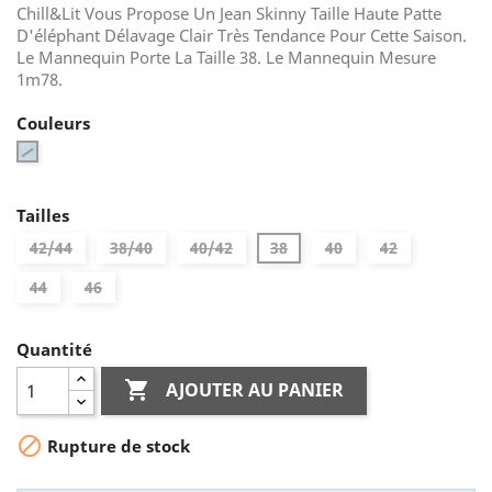
Chill&Lit Vous Propose Un Jean Skinny Taille Haute Patte
D'éléphant Délavage Clair Très Tendance Pour Cette Saison.
Le Mannequin Porte La Taille 38. Le Mannequin Mesure
1m78.
Couleurs
8993Bleu
Tailles
42/44
38/40
40/42
38
40
42
44
46
Quantité

AJOUTER AU PANIER

Rupture de stock