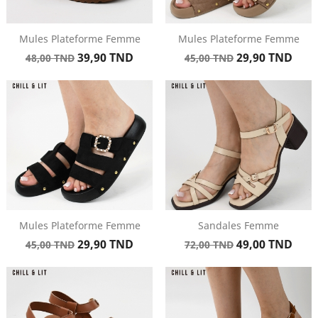
Mules Plateforme Femme
Mules Plateforme Femme
Prix
Prix
Prix
Prix
39,90 TND
29,90 TND
48,00 TND
45,00 TND
de
de
base
base
Mules Plateforme Femme
Sandales Femme
Prix
Prix
Prix
Prix
29,90 TND
49,00 TND
45,00 TND
72,00 TND
de
de
base
base