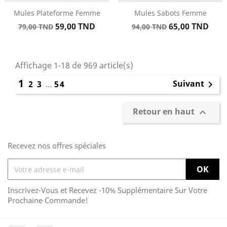
Mules Plateforme Femme
Mules Sabots Femme
Prix
Prix
Prix
Prix
59,00 TND
65,00 TND
79,00 TND
94,00 TND
de
de
base
base
Affichage 1-18 de 969 article(s)
1
Suivant
2
3
…
54

Retour en haut

Recevez nos offres spéciales
Inscrivez-Vous et Recevez -10% Supplémentaire Sur Votre
Prochaine Commande!