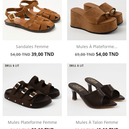
Sandales Femme
Mules À Plateforme...
Prix
Prix
Prix
Prix
39,00 TND
54,00 TND
54,00 TND
69,00 TND
de
de
base
base
Mules Plateforme Femme
Mules À Talon Femme