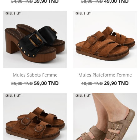
Prix
Prix
Prix
Prix
39,90 TND
49,00 TND
54,00 TND
58,00 TND
de
de
base
base
Mules Sabots Femme
Mules Plateforme Femme
Prix
Prix
Prix
Prix
59,00 TND
29,90 TND
85,00 TND
48,00 TND
de
de
base
base