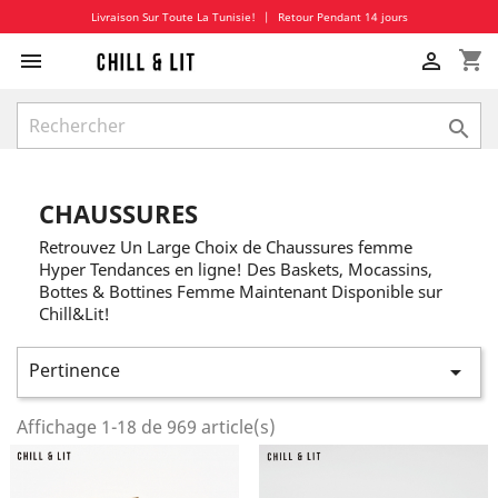
Livraison Sur Toute La Tunisie!
|
Retour Pendant 14 jours
shopping_cart



CHAUSSURES
Retrouvez Un Large Choix de Chaussures femme
Hyper Tendances en ligne! Des Baskets, Mocassins,
Bottes & Bottines Femme Maintenant Disponible sur
Chill&Lit!
Pertinence

Affichage 1-18 de 969 article(s)