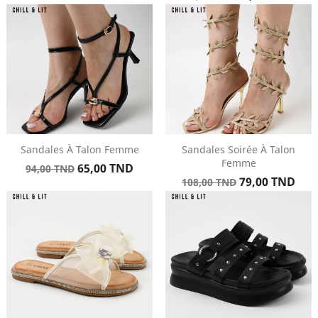
de
base
base
Sandales À Talon Femme
Sandales Soirée À Talon
Femme
Prix
Prix
65,00 TND
94,00 TND
Prix
Prix
de
79,00 TND
108,00 TND
de
base
base