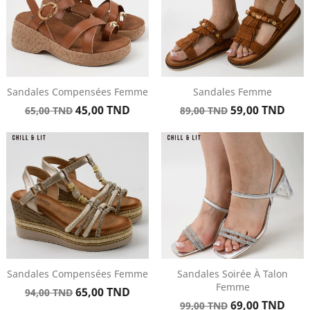
Sandales Compensées Femme
Sandales Femme
Prix
Prix
Prix
Prix
45,00 TND
59,00 TND
65,00 TND
89,00 TND
de
de
base
base
Sandales Compensées Femme
Sandales Soirée À Talon
Femme
Prix
Prix
65,00 TND
94,00 TND
Prix
Prix
de
69,00 TND
99,00 TND