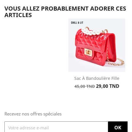
VOUS ALLEZ PROBABLEMENT ADORER CES
ARTICLES
Sac À Bandoulière Fille
Prix
Prix
29,00 TND
45,00 TND
de
base
Recevez nos offres spéciales