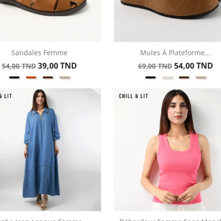
Sandales Femme
Mules À Plateforme...
Aperçu rapide
Aperçu rapide


Prix
Prix
Prix
Prix
39,00 TND
54,00 TND
54,00 TND
69,00 TND
Noir
Kamel
Marron
Taupe
Noir
Beige
Marron
Taup
de
de
base
base