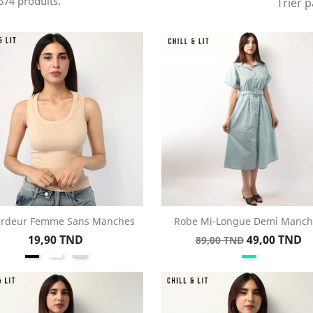
1674 produits.
Trier p
rdeur Femme Sans Manches
Robe Mi-Longue Demi Manch
Aperçu rapide
Aperçu rapide


Prix
Prix
Prix
19,90 TND
49,00 TND
89,00 TND
Noir
Blanc
Beige
Vert
de
d'eau
base