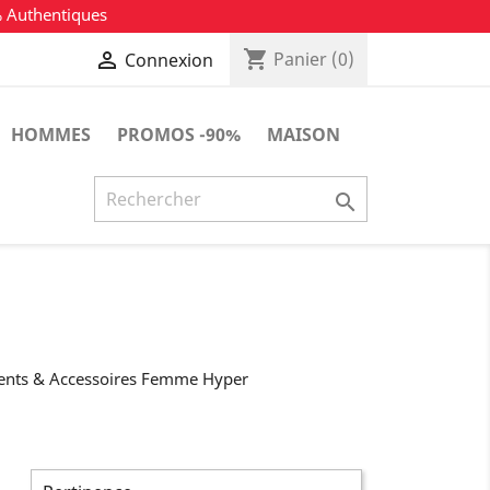
% Authentiques
shopping_cart

Panier
(0)
Connexion
HOMMES
PROMOS -90%
MAISON

ments & Accessoires Femme Hyper