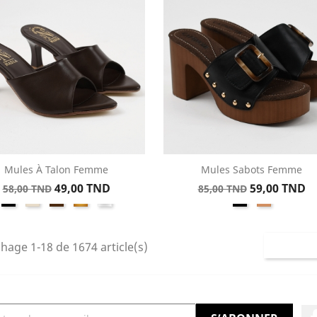
Mules À Talon Femme
Mules Sabots Femme
Aperçu rapide
Aperçu rapide


Prix
Prix
Prix
Prix
49,00 TND
59,00 TND
58,00 TND
85,00 TND
Noir
Beige
Marron
Doré
Argent
Noir
Whiskey
de
de
base
base
chage 1-18 de 1674 article(s)