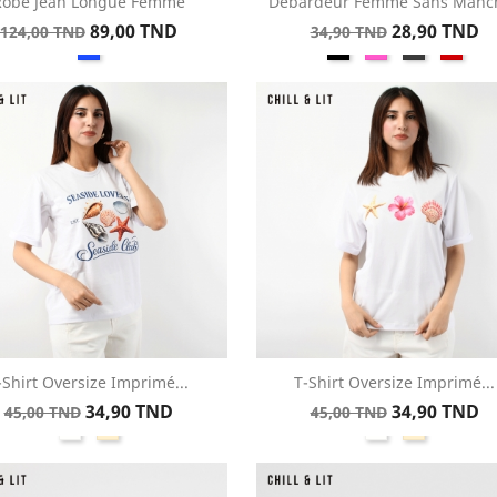
Robe Jean Longue Femme
Débardeur Femme Sans Manc
Aperçu rapide
Aperçu rapide


Prix
Prix
Prix
Prix
89,00 TND
28,90 TND
124,00 TND
34,90 TND
Bleu
Noir
Rose
Gris
Roug
de
de
base
base
-Shirt Oversize Imprimé...
T-Shirt Oversize Imprimé...
Aperçu rapide
Aperçu rapide


Prix
Prix
Prix
Prix
34,90 TND
34,90 TND
45,00 TND
45,00 TND
Blanc
Créme
Blanc
Créme
de
de
base
base