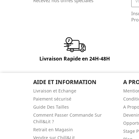
Recevez nos offres spéciales
Ins
Pro
Livraison Rapide en 24H-48H
AIDE ET INFORMATION
A PR
Livraison et Echange
Mention
Paiement sécurisé
Conditi
Guide Des Tailles
A Prop
Comment Passer Commande Sur
Devenir
Chill&Lit ?
Opportu
Retrait en Magasin
Stage P
Vendre sur Chill&Lit