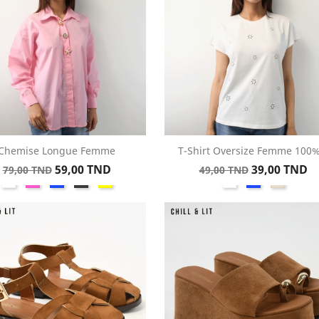
Chemise Longue Femme
T-Shirt Oversize Femme 100%.
Aperçu rapide
Aperçu rapide


Prix
Prix
Prix
Prix
59,00 TND
39,00 TND
79,00 TND
49,00 TND
Blanc
Rose
Bleu
Gris
Jaune
Blanc
Bleu
Beige
de
de
base
base