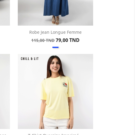
Robe Jean Longue Femme
Aperçu rapide

Prix
Prix
79,00 TND
115,00 TND
e
Bleu
de
base