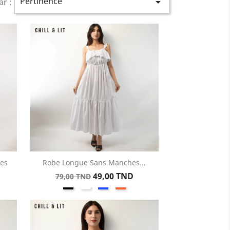
Pertinence

ar :
es
Robe Longue Sans Manches...
Aperçu rapide

Prix
Prix
49,00 TND
79,00 TND
Noir
Blanc
Bleu
Corail
de
base