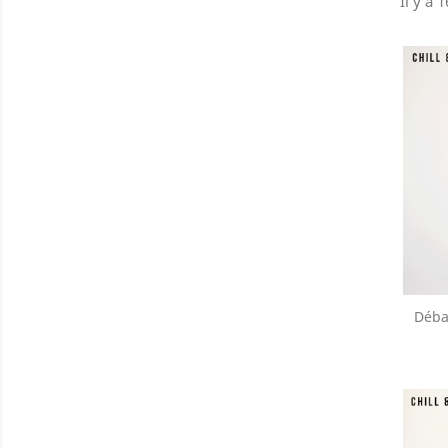
Il y a 
Déba