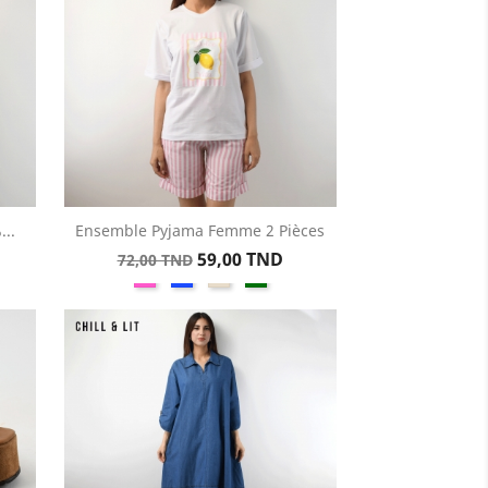
..
Ensemble Pyjama Femme 2 Pièces
Aperçu rapide

Prix
Prix
59,00 TND
72,00 TND
Rose
Bleu
Beige
Vert
de
base