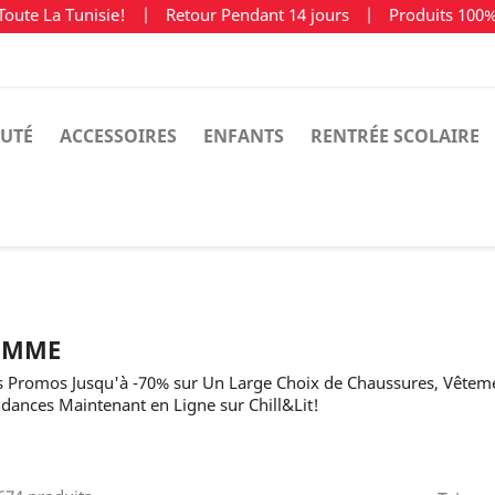
Toute La Tunisie!
|
Retour Pendant 14 jours
|
Produits 100
UTÉ
ACCESSOIRES
ENFANTS
RENTRÉE SCOLAIRE
EMME
 Promos Jusqu'à -70% sur Un Large Choix de Chaussures, Vête
dances Maintenant en Ligne sur Chill&Lit!