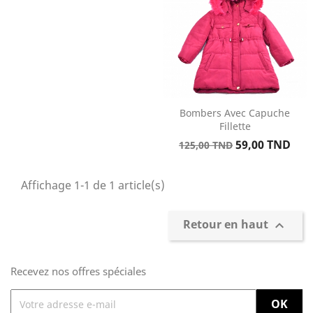
Bombers Avec Capuche
Fillette
Prix
Prix
59,00 TND
125,00 TND
de
base
Affichage 1-1 de 1 article(s)
Retour en haut

Recevez nos offres spéciales