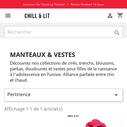
Livraison Sur Toute La Tunisie!
|
Retour Pendant 14 jours
shopping_cart



MANTEAUX & VESTES
Découvrez nos collections de cirés, trenchs, blousons,
parkas, doudounes et vestes pour filles de la naissance
à l'adolescence en Tunisie. Alliance parfaite entre chic
et chaud.
Pertinence

Affichage 1-1 de 1 article(s)