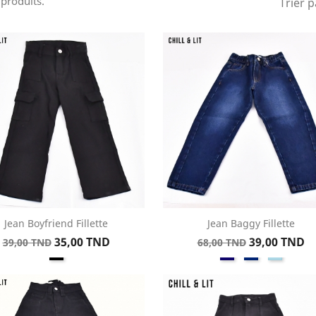
9 produits.
Trier p
Jean Boyfriend Fillette
Jean Baggy Fillette
Aperçu rapide
Aperçu rapide


Prix
Prix
Prix
Prix
35,00 TND
39,00 TND
39,00 TND
68,00 TND
Noir
BleuFoncé
Bleu
Bleu
de
de
Dirty
Clair
base
base