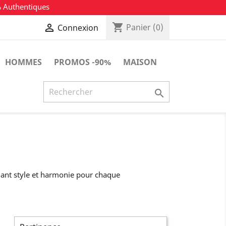
% Authentiques
shopping_cart

Panier
(0)
Connexion
HOMMES
PROMOS -90%
MAISON

liant style et harmonie pour chaque