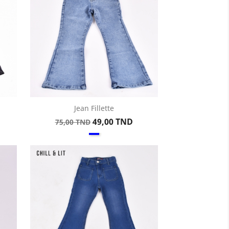
Jean Fillette
Aperçu rapide

Prix
Prix
49,00 TND
75,00 TND
Bleu
de
base