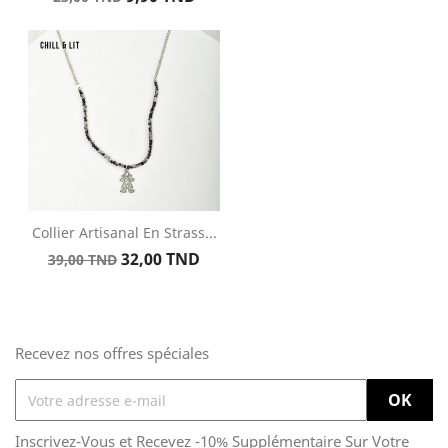
de
base
Collier Artisanal En Strass...
Prix
Prix
32,00 TND
39,00 TND
de
base
Recevez nos offres spéciales
Inscrivez-Vous et Recevez -10% Supplémentaire Sur Votre