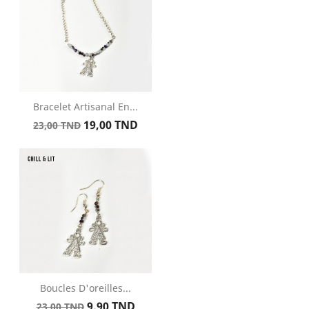
Bracelet Artisanal En...
Prix
Prix
19,00 TND
23,00 TND
de
base
Boucles D'oreilles...
Prix
Prix
9,90 TND
23,00 TND