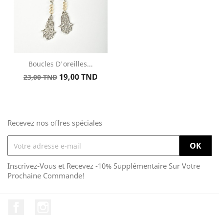
Boucles D'oreilles...
Prix
Prix
19,00 TND
23,00 TND
de
base
Recevez nos offres spéciales
Inscrivez-Vous et Recevez -10% Supplémentaire Sur Votre
Prochaine Commande!
Facebook
Instagram