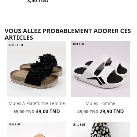
Prix
3,50 TND
VOUS ALLEZ PROBABLEMENT ADORER CES
ARTICLES
Mules À Plateforme Femme
Mules Homme
Prix
Prix
Prix
Prix
39,00 TND
29,90 TND
65,00 TND
45,00 TND
de
de
base
base