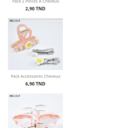
Pack 2 Pinces À Cheveux
Prix
2,90 TND
Pack Accessoires Cheveux
Prix
6,90 TND