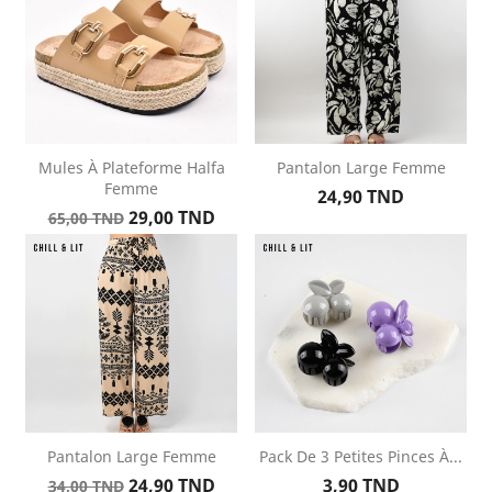
Mules À Plateforme Halfa
Pantalon Large Femme
Femme
Prix
24,90 TND
Prix
Prix
29,00 TND
65,00 TND
de
base
Pantalon Large Femme
Pack De 3 Petites Pinces À...
Prix
Prix
Prix
24,90 TND
3,90 TND
34,00 TND