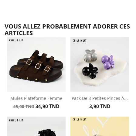
VOUS ALLEZ PROBABLEMENT ADORER CES
ARTICLES
Mules Plateforme Femme
Pack De 3 Petites Pinces À...
Prix
Prix
Prix
34,90 TND
3,90 TND
45,00 TND
de
base