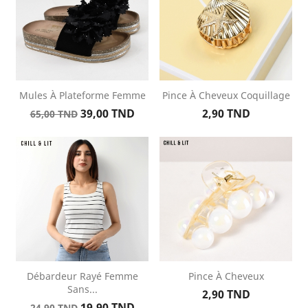
Mules À Plateforme Femme
Pince À Cheveux Coquillage
Prix
Prix
Prix
39,00 TND
2,90 TND
65,00 TND
de
base
Débardeur Rayé Femme
Pince À Cheveux
Sans...
Prix
2,90 TND
Prix
Prix
19,90 TND
24,90 TND