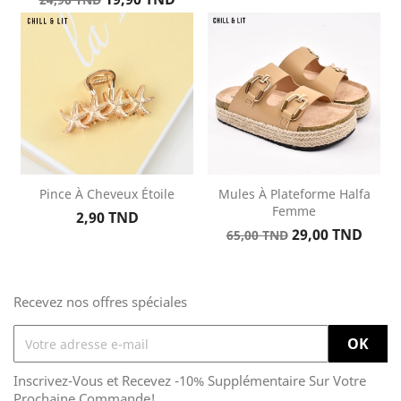
de
base
Pince À Cheveux Étoile
Mules À Plateforme Halfa
Femme
Prix
2,90 TND
Prix
Prix
29,00 TND
65,00 TND
de
base
Recevez nos offres spéciales
Inscrivez-Vous et Recevez -10% Supplémentaire Sur Votre
Prochaine Commande!