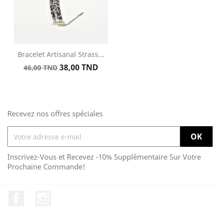
Bracelet Artisanal Strass...
Prix
Prix
38,00 TND
46,00 TND
de
base
Recevez nos offres spéciales
Inscrivez-Vous et Recevez -10% Supplémentaire Sur Votre
Prochaine Commande!
Facebook
Instagram