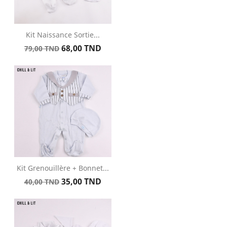
Kit Naissance Sortie...
Prix
Prix
68,00 TND
79,00 TND
de
base
Kit Grenouillère + Bonnet...
Prix
Prix
35,00 TND
40,00 TND
de
base