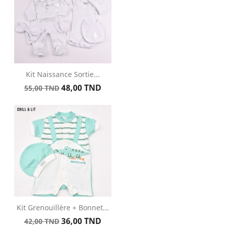
Kit Naissance Sortie...
Prix
Prix
48,00 TND
55,00 TND
de
base
Kit Grenouillère + Bonnet...
Prix
Prix
36,00 TND
42,00 TND