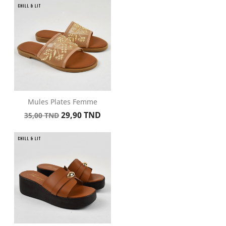
base
Mules Plates Femme
Prix
Prix
29,90 TND
35,00 TND
de
base