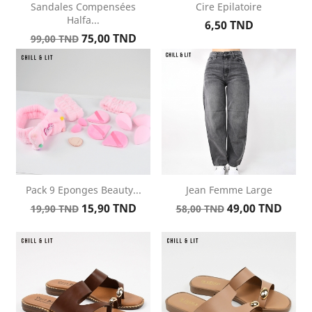
Sandales Compensées
Cire Epilatoire
Halfa...
Prix
6,50 TND
Prix
Prix
75,00 TND
99,00 TND
de
base
Pack 9 Eponges Beauty...
Jean Femme Large
Prix
Prix
Prix
Prix
15,90 TND
49,00 TND
19,90 TND
58,00 TND
de
de
base
base