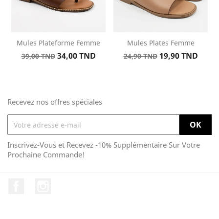
Mules Plateforme Femme
Mules Plates Femme
Prix
Prix
Prix
Prix
34,00 TND
19,90 TND
39,00 TND
24,90 TND
de
de
base
base
Recevez nos offres spéciales
Inscrivez-Vous et Recevez -10% Supplémentaire Sur Votre
Prochaine Commande!
Facebook
Instagram