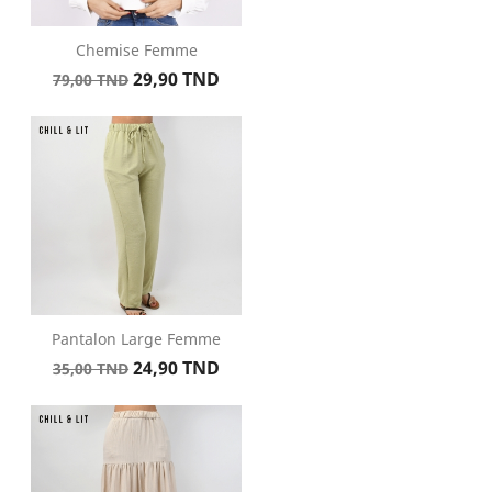
Chemise Femme
Prix
Prix
29,90 TND
79,00 TND
de
base
Pantalon Large Femme
Prix
Prix
24,90 TND
35,00 TND
de
base