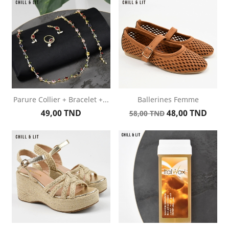
Parure Collier + Bracelet +...
Ballerines Femme
Prix
Prix
Prix
49,00 TND
48,00 TND
58,00 TND
de
base