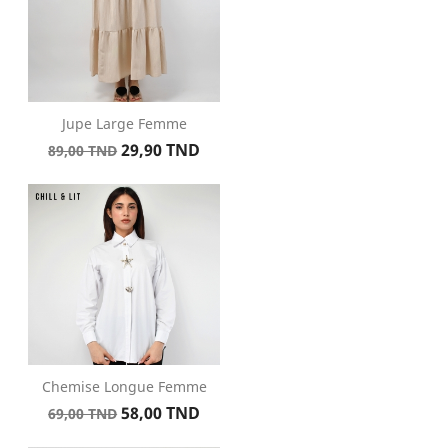
Jupe Large Femme
Prix
Prix
29,90 TND
89,00 TND
de
base
Chemise Longue Femme
Prix
Prix
58,00 TND
69,00 TND
de