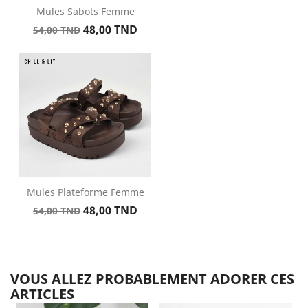
Mules Sabots Femme
Prix
Prix
48,00 TND
54,00 TND
de
base
Mules Plateforme Femme
Prix
Prix
48,00 TND
54,00 TND
de
base
VOUS ALLEZ PROBABLEMENT ADORER CES
ARTICLES