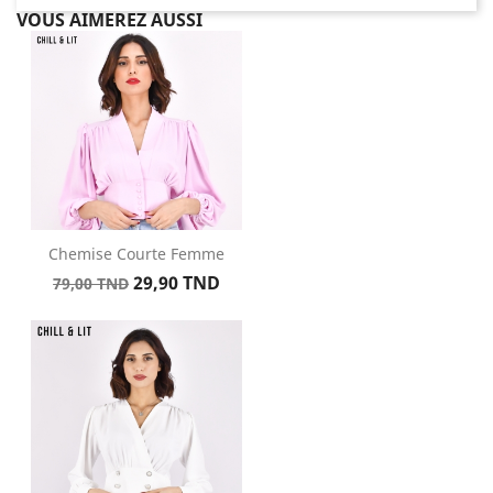
VOUS AIMEREZ AUSSI
Chemise Courte Femme
Prix
Prix
29,90 TND
79,00 TND
de
base