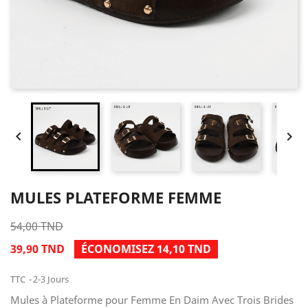


MULES PLATEFORME FEMME
54,00 TND
39,90 TND
ÉCONOMISEZ 14,10 TND
TTC
2-3 Jours
Mules à Plateforme pour Femme En Daim Avec Trois Brides