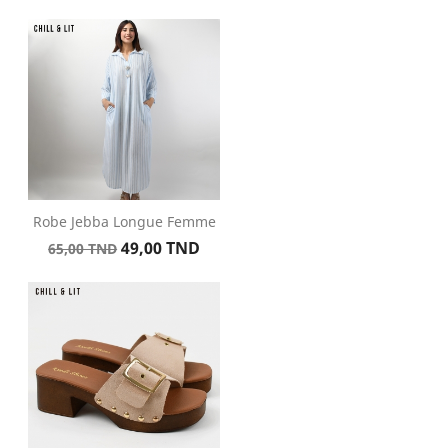
de
base
Robe Jebba Longue Femme
Prix
Prix
49,00 TND
65,00 TND
de
base