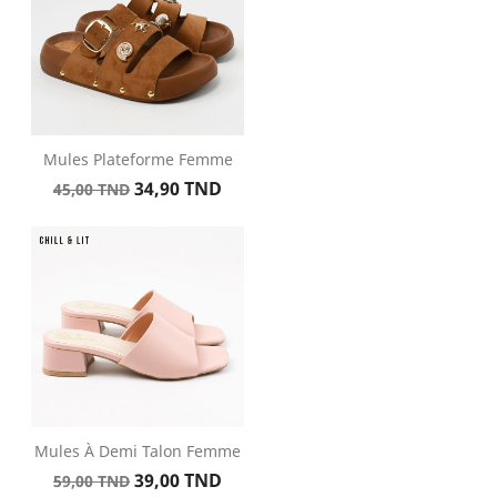
Mules Plateforme Femme
Prix
Prix
34,90 TND
45,00 TND
de
base
Mules À Demi Talon Femme
Prix
Prix
39,00 TND
59,00 TND