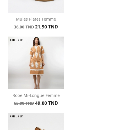
Mules Plates Femme
Prix
Prix
21,90 TND
36,00 TND
de
base
Robe Mi-Longue Femme
Prix
Prix
49,00 TND
65,00 TND
de
base