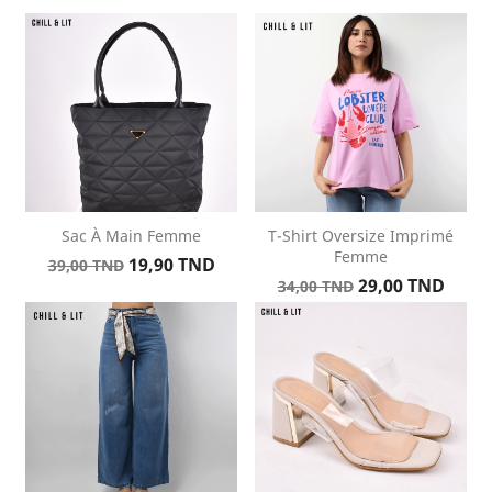
Sac À Main Femme
T-Shirt Oversize Imprimé
Femme
Prix
Prix
19,90 TND
39,00 TND
Prix
Prix
de
29,00 TND
34,00 TND
de
base
base