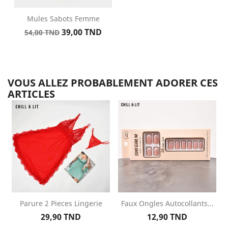
Mules Sabots Femme
Prix
Prix
39,00 TND
54,00 TND
de
base
VOUS ALLEZ PROBABLEMENT ADORER CES
ARTICLES
Parure 2 Pieces Lingerie
Faux Ongles Autocollants...
Prix
Prix
29,90 TND
12,90 TND