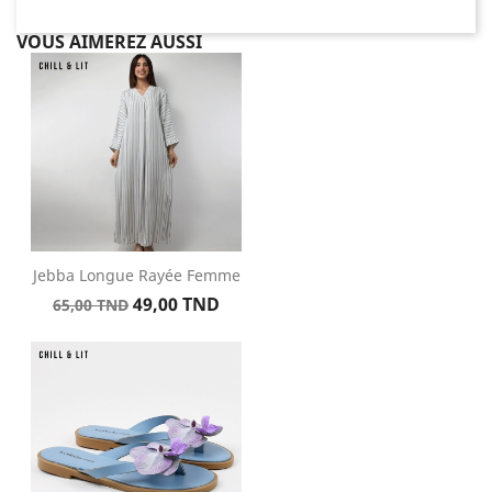
VOUS AIMEREZ AUSSI
Jebba Longue Rayée Femme
Prix
Prix
49,00 TND
65,00 TND
de
base