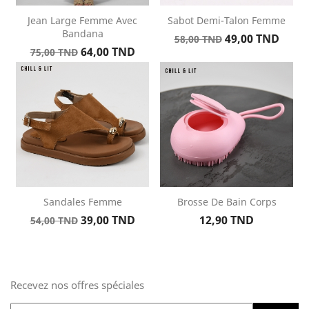
Jean Large Femme Avec
Sabot Demi-Talon Femme
Bandana
Prix
Prix
49,00 TND
58,00 TND
Prix
Prix
64,00 TND
de
75,00 TND
de
base
base
Sandales Femme
Brosse De Bain Corps
Prix
Prix
Prix
39,00 TND
12,90 TND
54,00 TND
de
base
Recevez nos offres spéciales