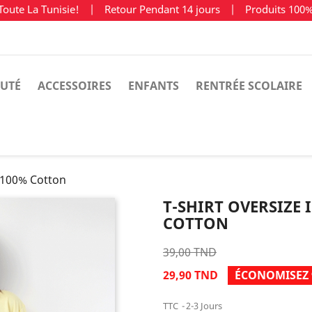
Toute La Tunisie!
|
Retour Pendant 14 jours
|
Produits 100
UTÉ
ACCESSOIRES
ENFANTS
RENTRÉE SCOLAIRE
 100% Cotton
T-SHIRT OVERSIZE
COTTON
39,00 TND
29,90 TND
ÉCONOMISEZ 
TTC
2-3 Jours