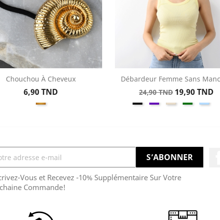
Chouchou À Cheveux
Débardeur Femme Sans Man
Aperçu rapide
Aperçu rapide


Prix
Prix
Prix
6,90 TND
19,90 TND
24,90 TND
Doré
Noir
Violet
Beige
Vert
Bleu
+
de
Ciel
base
crivez-Vous et Recevez -10% Supplémentaire Sur Votre
chaine Commande!