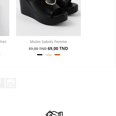
ches
Mules Sabots Femme
Aperçu rapide

Prix
Prix
69,00 TND
89,00 TND
Noir
Beige
Kamel
1
de
base
Facebook
Instagram