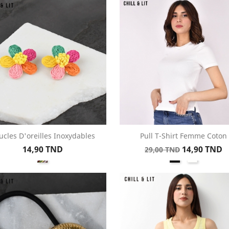
ucles D'oreilles Inoxydables
Pull T-Shirt Femme Coton
Aperçu rapide
Aperçu rapide


Prix
Prix
Prix
14,90 TND
14,90 TND
29,00 TND
MULTICOULEUR
Noir
Blanc
de
base