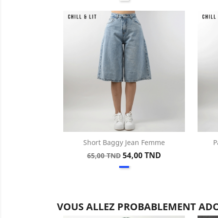
base
Short Baggy Jean Femme
P
Aperçu rapide

Prix
Prix
54,00 TND
65,00 TND
Bleu
de
base
VOUS ALLEZ PROBABLEMENT ADO