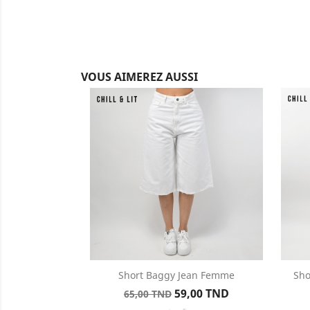
VOUS AIMEREZ AUSSI
Short Baggy Jean Femme
Sho
Aperçu rapide

Prix
Prix
59,00 TND
65,00 TND
Blanc
de