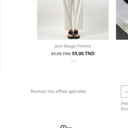
Jean Baggy Femme
Aperçu rapide

Prix
Prix
59,00 TND
69,00 TND
Blanc
de
base
Recevez nos offres spéciales
Ins
Pro