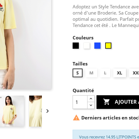
Adoptez un Style Tendance av
orné d'une Broderie. Sa Coupe
optimal au quotidien. Parfait p
Tendance cet été . Le Mannequin
Couleurs
Noir
Blanc
Bleu
Jaune
Tailles
S
M
L
XL
XX
Quantité

AJOUTER 


Derniers articles en stoc
Vous recevrez 14.95 LITPOINTS e