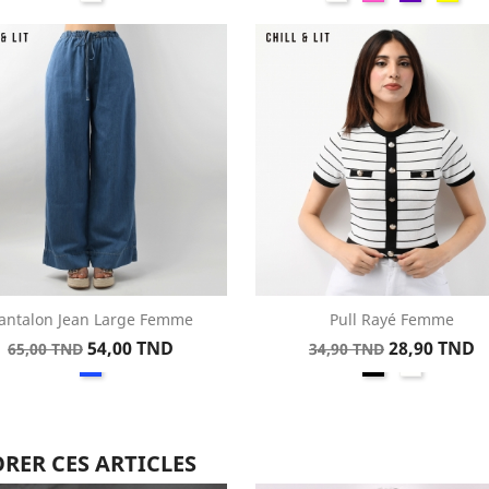
base
base
antalon Jean Large Femme
Pull Rayé Femme
Aperçu rapide
Aperçu rapide


Prix
Prix
Prix
Prix
54,00 TND
28,90 TND
65,00 TND
34,90 TND
Bleu
Noir
Blanc
de
de
base
base
RER CES ARTICLES