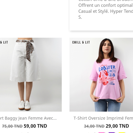
Offrent un confort optimal
Casual et Stylé. Hyper Ten
S.
rt Baggy Jean Femme Avec...
T-Shirt Oversize Imprimé Fe
Aperçu rapide
Aperçu rapide


Prix
Prix
Prix
Prix
59,00 TND
29,00 TND
75,00 TND
34,00 TND
Blanc
Blanc
Rose
Violet
Jaun
de
de