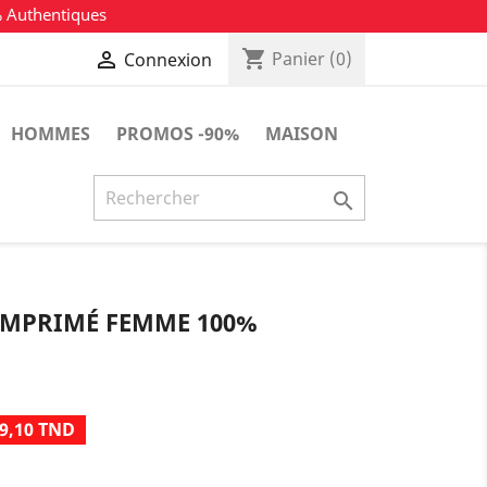
% Authentiques
shopping_cart

Panier
(0)
Connexion
HOMMES
PROMOS -90%
MAISON

 IMPRIMÉ FEMME 100%
9,10 TND