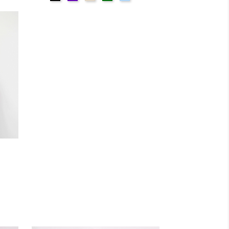
Ciel
base