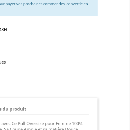
pour payer vos prochaines commandes, convertie en
-48H
ues
s du produit
e avec Ce Pull Oversize pour Femme 100%
e. Sa Coupe Ample et sa matière Douce