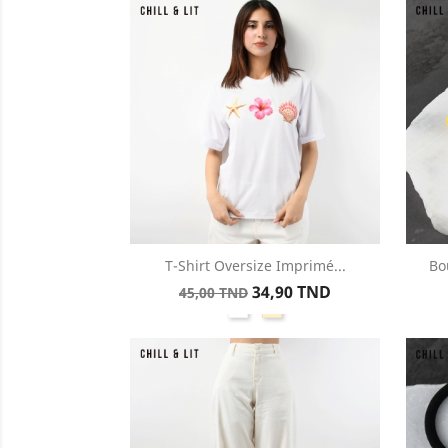
T-Shirt Oversize Imprimé...
Bo
Aperçu rapide

Prix
Prix
34,90 TND
45,00 TND
Blanc
Créme
de
base