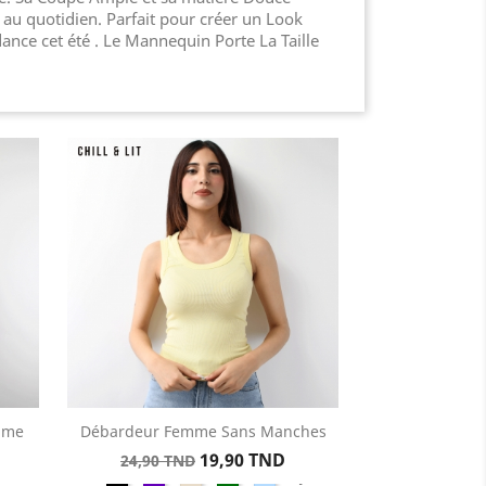
 au quotidien. Parfait pour créer un Look
dance cet été . Le Mannequin Porte La Taille
mme
Débardeur Femme Sans Manches
Aperçu rapide

Prix
Prix
19,90 TND
24,90 TND
e
Noir
Violet
Beige
Vert
Bleu
+1
de