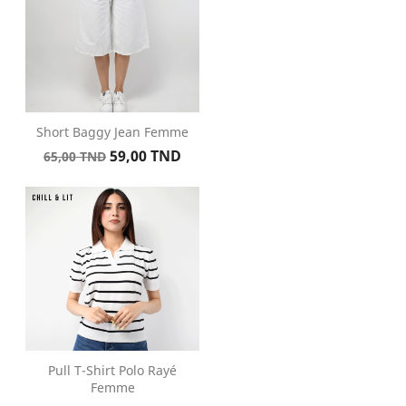
Short Baggy Jean Femme
Prix
Prix
59,00 TND
65,00 TND
de
base
Pull T-Shirt Polo Rayé
Femme