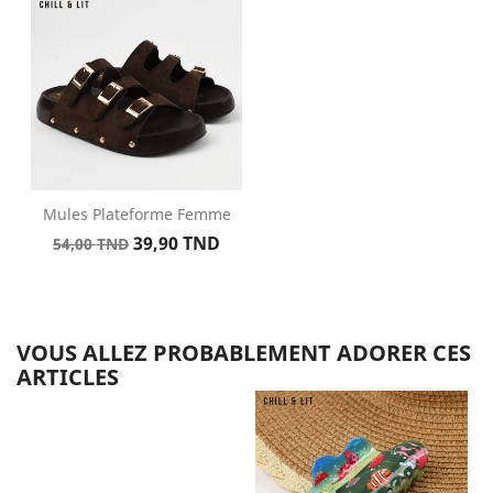
base
Mules Plateforme Femme
Prix
Prix
39,90 TND
54,00 TND
de
base
VOUS ALLEZ PROBABLEMENT ADORER CES
ARTICLES