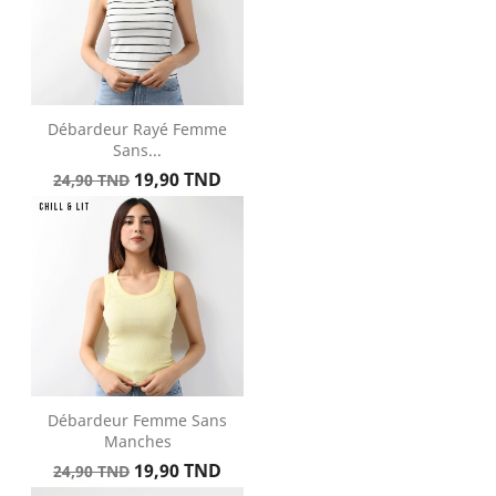
Débardeur Rayé Femme
Sans...
Prix
Prix
19,90 TND
24,90 TND
de
base
Débardeur Femme Sans
Manches
Prix
Prix
19,90 TND
24,90 TND
de