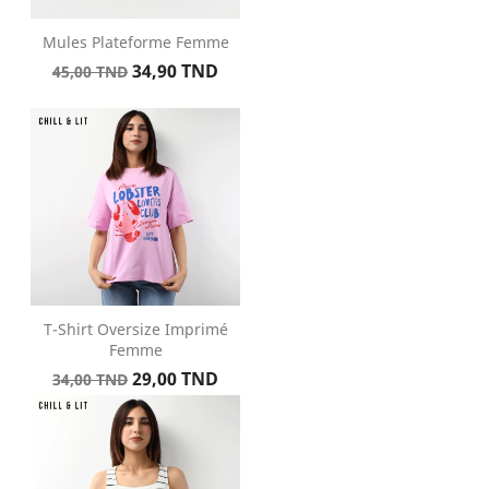
Mules Plateforme Femme
Prix
Prix
34,90 TND
45,00 TND
de
base
T-Shirt Oversize Imprimé
Femme
Prix
Prix
29,00 TND
34,00 TND
de
base