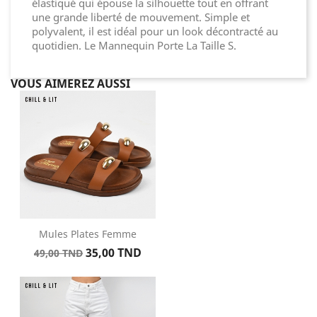
élastiqué qui épouse la silhouette tout en offrant
une grande liberté de mouvement. Simple et
polyvalent, il est idéal pour un look décontracté au
quotidien. Le Mannequin Porte La Taille S.
VOUS AIMEREZ AUSSI
Mules Plates Femme
Prix
Prix
35,00 TND
49,00 TND
de
base