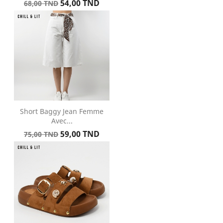
Prix
Prix
54,00 TND
68,00 TND
de
base
Short Baggy Jean Femme
Avec...
Prix
Prix
59,00 TND
75,00 TND
de
base