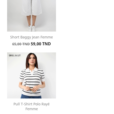
Short Baggy Jean Femme
Prix
Prix
59,00 TND
65,00 TND
de
base
Pull T-Shirt Polo Rayé
Femme