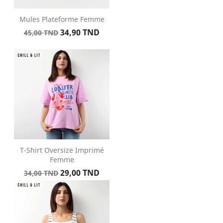
Mules Plateforme Femme
Prix
Prix
34,90 TND
45,00 TND
de
base
T-Shirt Oversize Imprimé
Femme
Prix
Prix
29,00 TND
34,00 TND
de
base