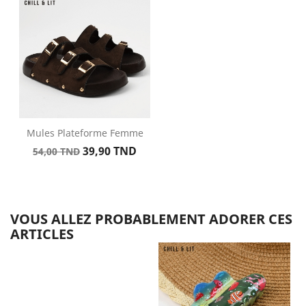
base
Mules Plateforme Femme
Prix
Prix
39,90 TND
54,00 TND
de
base
VOUS ALLEZ PROBABLEMENT ADORER CES
ARTICLES