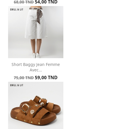
Prix
Prix
54,00 TND
68,00 TND
de
base
Short Baggy Jean Femme
Avec...
Prix
Prix
59,00 TND
75,00 TND
de
base