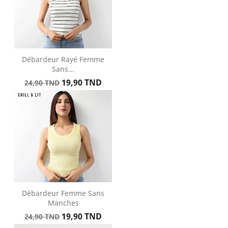
Débardeur Rayé Femme
Sans...
Prix
Prix
19,90 TND
24,90 TND
de
base
Débardeur Femme Sans
Manches
Prix
Prix
19,90 TND
24,90 TND
de