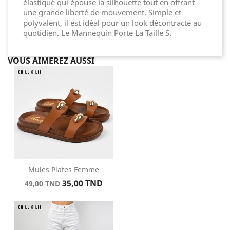
élastiqué qui épouse la silhouette tout en offrant
une grande liberté de mouvement. Simple et
polyvalent, il est idéal pour un look décontracté au
quotidien. Le Mannequin Porte La Taille S.
VOUS AIMEREZ AUSSI
Mules Plates Femme
Prix
Prix
35,00 TND
49,00 TND
de
base