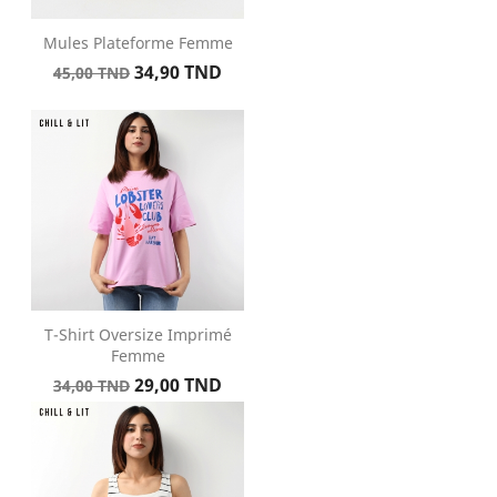
Mules Plateforme Femme
Prix
Prix
34,90 TND
45,00 TND
de
base
T-Shirt Oversize Imprimé
Femme
Prix
Prix
29,00 TND
34,00 TND
de
base