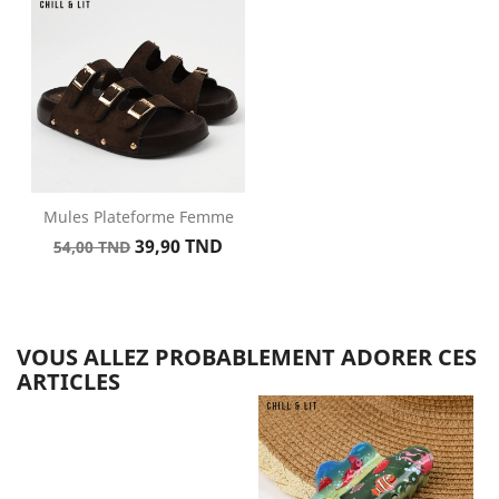
base
Mules Plateforme Femme
Prix
Prix
39,90 TND
54,00 TND
de
base
VOUS ALLEZ PROBABLEMENT ADORER CES
ARTICLES