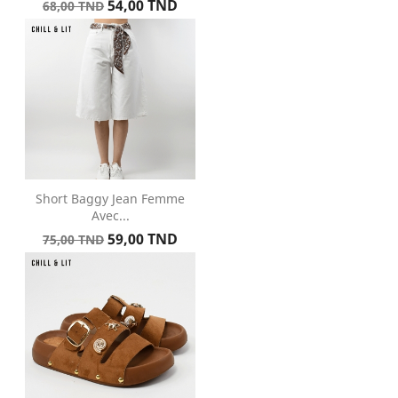
Prix
Prix
54,00 TND
68,00 TND
de
base
Short Baggy Jean Femme
Avec...
Prix
Prix
59,00 TND
75,00 TND
de
base