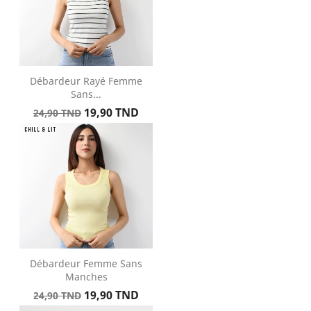
Débardeur Rayé Femme
Sans...
Prix
Prix
19,90 TND
24,90 TND
de
base
Débardeur Femme Sans
Manches
Prix
Prix
19,90 TND
24,90 TND
de