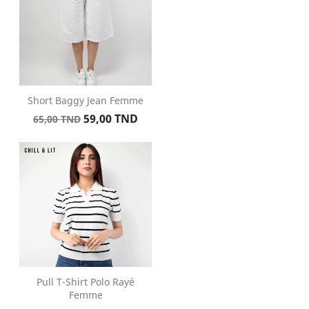
Short Baggy Jean Femme
Prix
Prix
59,00 TND
65,00 TND
de
base
Pull T-Shirt Polo Rayé
Femme