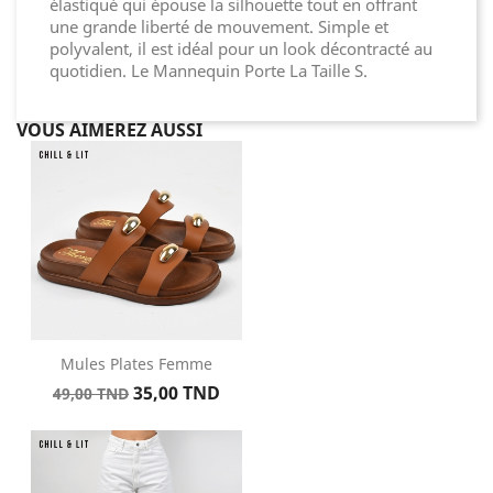
élastiqué qui épouse la silhouette tout en offrant
une grande liberté de mouvement. Simple et
polyvalent, il est idéal pour un look décontracté au
quotidien. Le Mannequin Porte La Taille S.
VOUS AIMEREZ AUSSI
Mules Plates Femme
Prix
Prix
35,00 TND
49,00 TND
de
base