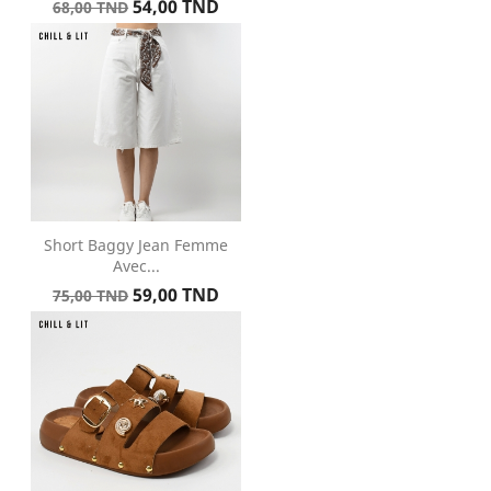
Prix
Prix
54,00 TND
68,00 TND
de
base
Short Baggy Jean Femme
Avec...
Prix
Prix
59,00 TND
75,00 TND
de
base