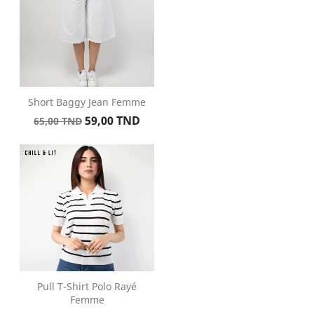
Short Baggy Jean Femme
Prix
Prix
59,00 TND
65,00 TND
de
base
Pull T-Shirt Polo Rayé
Femme