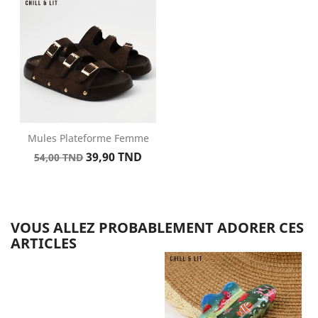
base
Mules Plateforme Femme
Prix
Prix
39,90 TND
54,00 TND
de
base
VOUS ALLEZ PROBABLEMENT ADORER CES
ARTICLES