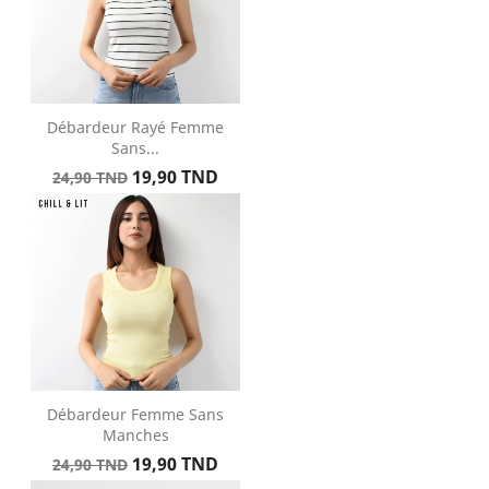
Débardeur Rayé Femme
Sans...
Prix
Prix
19,90 TND
24,90 TND
de
base
Débardeur Femme Sans
Manches
Prix
Prix
19,90 TND
24,90 TND
de