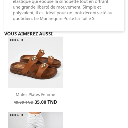
élastiqué qui épouse la silhouette tout en offrant
une grande liberté de mouvement. Simple et
polyvalent, il est idéal pour un look décontracté au
quotidien. Le Mannequin Porte La Taille S.
VOUS AIMEREZ AUSSI
Mules Plates Femme
Prix
Prix
35,00 TND
49,00 TND
de
base