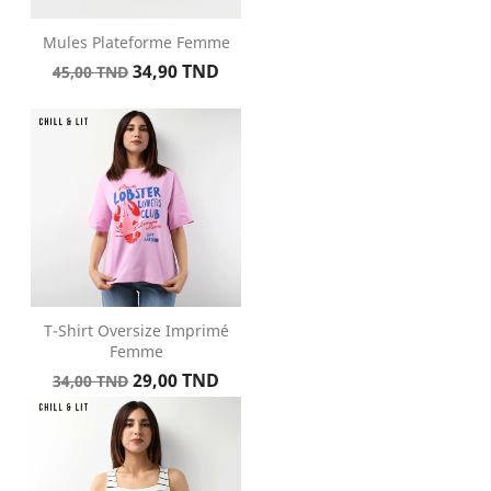
Mules Plateforme Femme
Prix
Prix
34,90 TND
45,00 TND
de
base
T-Shirt Oversize Imprimé
Femme
Prix
Prix
29,00 TND
34,00 TND
de
base