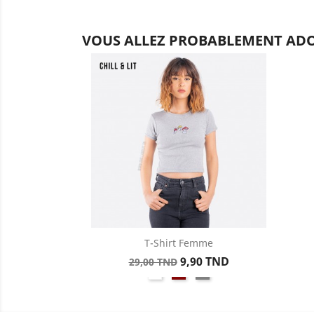
VOUS ALLEZ PROBABLEMENT ADO
T-Shirt Femme
Aperçu rapide

Prix
Prix
9,90 TND
29,00 TND
Blanc
Rouge
Gris
de
base