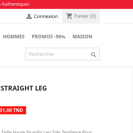
% Authentiques
shopping_cart

Panier
(0)
Connexion
HOMMES
PROMOS -90%
MAISON

 STRAIGHT LEG
31,00 TND
 Taille Haute Straight Leg Très Tendance Pour