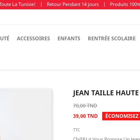
Toute La Tunisie!
|
Retour Pendant 14 jours
|
Produits 100
UTÉ
ACCESSOIRES
ENFANTS
RENTRÉE SCOLAIRE
JEAN TAILLE HAUTE
70,00 TND
39,00 TND
ÉCONOMISEZ 
TTC
Chill&Lit Vous Propose Un Jean