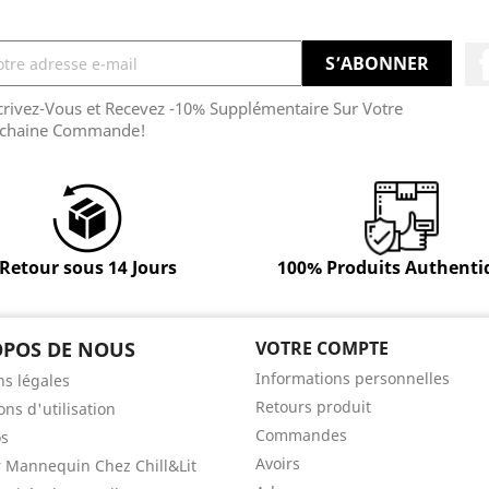
crivez-Vous et Recevez -10% Supplémentaire Sur Votre
chaine Commande!
Retour sous 14 Jours
100% Produits Authenti
OPOS DE NOUS
VOTRE COMPTE
Informations personnelles
s légales
Retours produit
ons d'utilisation
Commandes
os
Avoirs
 Mannequin Chez Chill&Lit