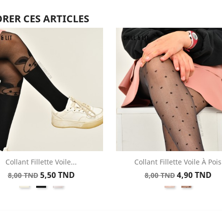
RER CES ARTICLES
Collant Fillette Voile...
Collant Fillette Voile À Pois
Aperçu rapide
Aperçu rapide


Prix
Prix
Prix
Prix
5,50 TND
4,90 TND
8,00 TND
8,00 TND
Ecru
3077SANoir
3077SABlanc
3084SABlanc
3084SANo
de
de
base
base