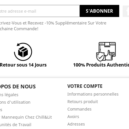
crivez-Vous et Recevez -10% Supplémentaire Sur Votre
chaine Commande!
Retour sous 14 Jours
100% Produits Authenti
OPOS DE NOUS
VOTRE COMPTE
Informations personnelles
s légales
Retours produit
ons d'utilisation
Commandes
os
Avoirs
 Mannequin Chez Chill&Lit
Adresses
nités de Travail