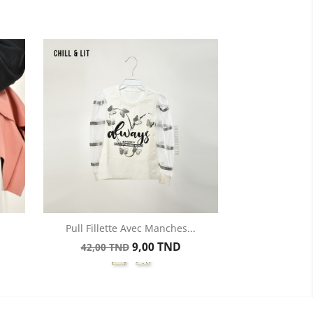
Pull Fillette Avec Manches...
Aperçu rapide

Prix
Prix
9,00 TND
42,00 TND
ir
21-
21-
de
51PPDoré
51PPArgent
base