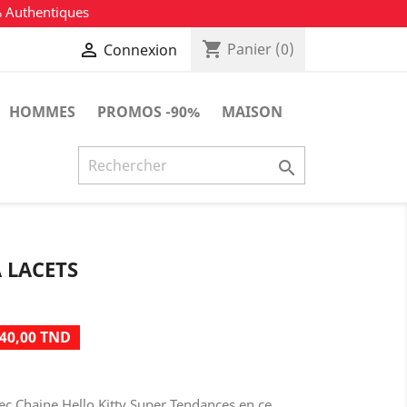
% Authentiques
shopping_cart

Panier
(0)
Connexion
HOMMES
PROMOS -90%
MAISON

À LACETS
40,00 TND
vec Chaine Hello Kitty Super Tendances en ce