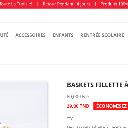
Toute La Tunisie!
|
Retour Pendant 14 jours
|
Produits 100
UTÉ
ACCESSOIRES
ENFANTS
RENTRÉE SCOLAIRE
BASKETS FILLETTE 
69,00 TND
29,00 TND
ÉCONOMISEZ 
TTC
Des Baskets Fillette à Lacets a