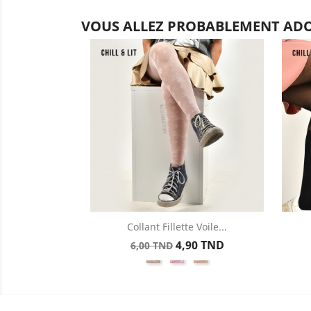
VOUS ALLEZ PROBABLEMENT ADO
Collant Fillette Voile...
Aperçu rapide

Prix
Prix
4,90 TND
6,00 TND
Blanc7236SA
Rose7236SA
Ecru7236SA
de
base