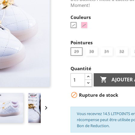
Moment!
Couleurs
Rose
Blanc
Pointures
29
30
31
32
Quantité

AJOUTER 

Rupture de stock

Vous recevrez 14.5 LITPOINTS en
récompense peut être utilisée 
Bon de Reduction.