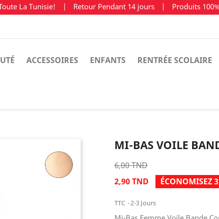
Toute La Tunisie!
|
Retour Pendant 14 jours
|
Produits 100
UTÉ
ACCESSOIRES
ENFANTS
RENTRÉE SCOLAIRE
MI-BAS VOILE BAN
6,00 TND
2,90 TND
ÉCONOMISEZ 3
TTC
2-3 Jours
Mi-Bas Femme Voile Bande Conf