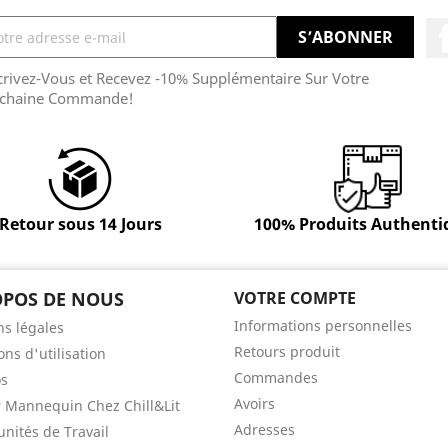
crivez-Vous et Recevez -10% Supplémentaire Sur Votre
chaine Commande!
Retour sous 14 Jours
100% Produits Authenti
OPOS DE NOUS
VOTRE COMPTE
Informations personnelles
s légales
Retours produit
ons d'utilisation
Commandes
os
Avoirs
 Mannequin Chez Chill&Lit
Adresses
nités de Travail