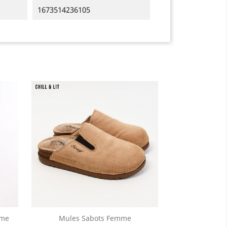
1673514236105
mme
Mules Sabots Femme
Aperçu rapide
