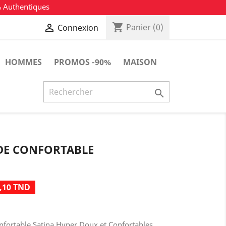
% Authentiques
shopping_cart

Panier
(0)
Connexion
HOMMES
PROMOS -90%
MAISON

DE CONFORTABLE
,10 TND
ortable Satina Hyper Doux et Confortables.