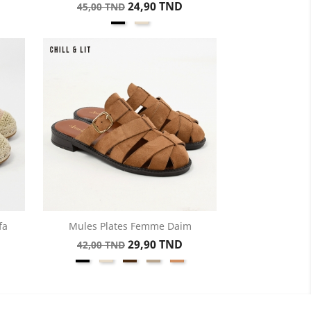
Prix
Prix
24,90 TND
45,00 TND
Noir
Beige
de
base
fa
Mules Plates Femme Daim
Aperçu rapide

Prix
Prix
29,90 TND
42,00 TND
Noir
Beige
Marron
Taupe
Whiskey
de
base