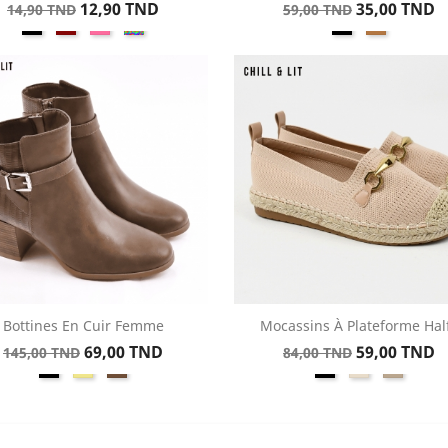
Prix
Prix
Prix
Prix
12,90 TND
35,00 TND
14,90 TND
59,00 TND
Noir
Rouge
Rose
Multicouleur
Noir
Kamel
de
de
Bébé
base
base
Bottines En Cuir Femme
Mocassins À Plateforme Hal
Aperçu rapide
Aperçu rapide


Prix
Prix
Prix
Prix
69,00 TND
59,00 TND
145,00 TND
84,00 TND
Noir
Khaki
coffee
Noir
Beige
Taupe
de
de
base
base