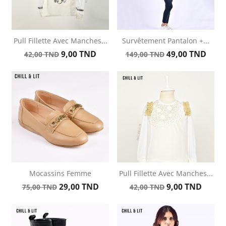
Pull Fillette Avec Manches...
Survêtement Pantalon +...
Prix
Prix
Prix
Prix
9,00 TND
49,00 TND
42,00 TND
149,00 TND
de
de
base
base
Mocassins Femme
Pull Fillette Avec Manches...
Prix
Prix
Prix
Prix
29,00 TND
9,00 TND
75,00 TND
42,00 TND
de
de
base
base