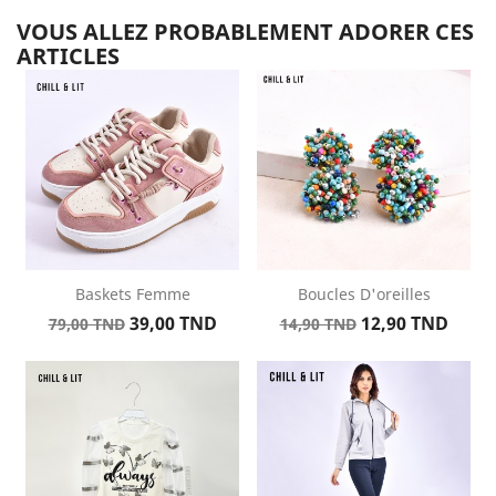
VOUS ALLEZ PROBABLEMENT ADORER CES
ARTICLES
Baskets Femme
Boucles D'oreilles
Prix
Prix
Prix
Prix
39,00 TND
12,90 TND
79,00 TND
14,90 TND
de
de
base
base