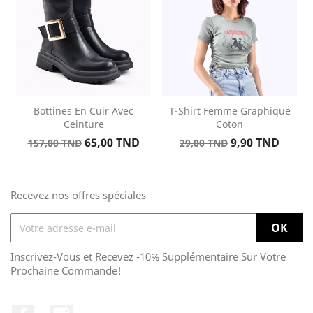
Bottines En Cuir Avec
T-Shirt Femme Graphique
Ceinture
Coton
Prix
Prix
Prix
Prix
65,00 TND
9,90 TND
157,00 TND
29,00 TND
de
de
base
base
Recevez nos offres spéciales
Inscrivez-Vous et Recevez -10% Supplémentaire Sur Votre
Prochaine Commande!
Facebook
Instagram