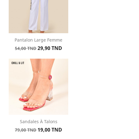
Pantalon Large Femme
Prix
Prix
29,90 TND
54,00 TND
de
base
Sandales À Talons
Prix
Prix
19,00 TND
79,00 TND
de