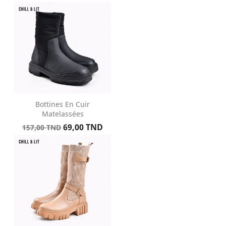
base
Bottines En Cuir
Matelassées
Prix
Prix
69,00 TND
157,00 TND
de
base