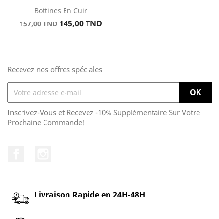
Bottines En Cuir
Prix
Prix
145,00 TND
157,00 TND
de
base
Recevez nos offres spéciales
Inscrivez-Vous et Recevez -10% Supplémentaire Sur Votre
Prochaine Commande!
Facebook
Instagram
Livraison Rapide en 24H-48H