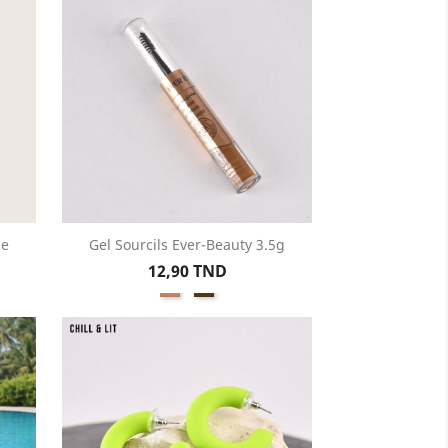
me
Gel Sourcils Ever-Beauty 3.5g
Aperçu rapide

Prix
12,90 TND
01-
02-
Eyebrow
Eyebrow
Gel
Gel