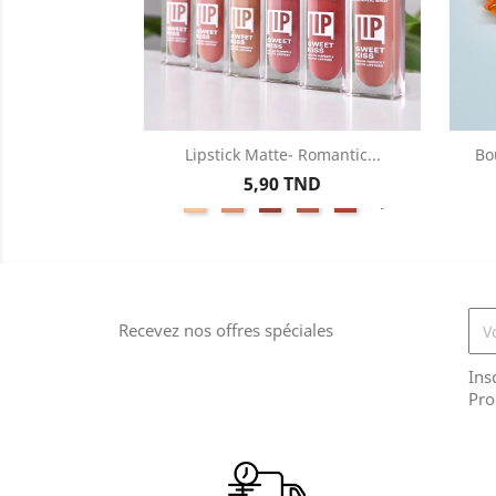
Lipstick Matte- Romantic...
Bo
Aperçu rapide

Prix
5,90 TND
Lip
Lip
Lip
Lip
Lip
+1
Nude
Nude
Nude
Nude
Nude
01
02
03
04
05
Recevez nos offres spéciales
Ins
Pro