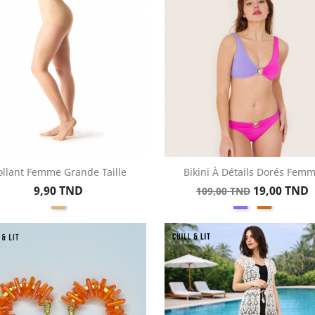
ollant Femme Grande Taille
Bikini À Détails Dorés Fem
Aperçu rapide
Aperçu rapide


Prix
Prix
Prix
9,90 TND
19,00 TND
109,00 TND
chair
Violet
Orange
de
base