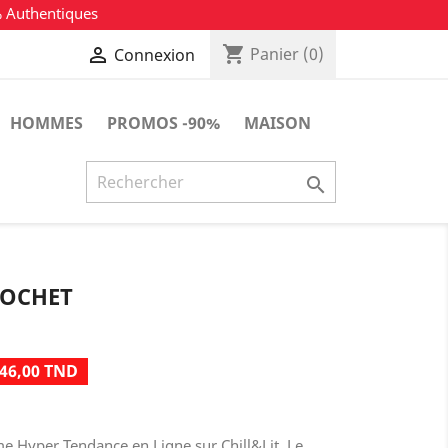
% Authentiques
shopping_cart

Panier
(0)
Connexion
HOMMES
PROMOS -90%
MAISON

ROCHET
46,00 TND
e Hyper Tendance en Ligne sur Chill&Lit. Le