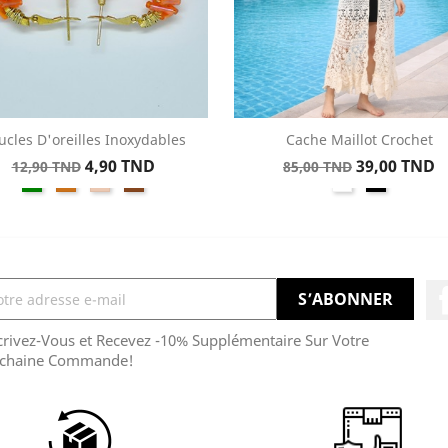
ucles D'oreilles Inoxydables
Cache Maillot Crochet
Aperçu rapide
Aperçu rapide


Prix
Prix
Prix
Prix
4,90 TND
39,00 TND
12,90 TND
85,00 TND
Vert
Orange
Nude
Caramel
Blanc
Noir
de
de
base
base
crivez-Vous et Recevez -10% Supplémentaire Sur Votre
chaine Commande!