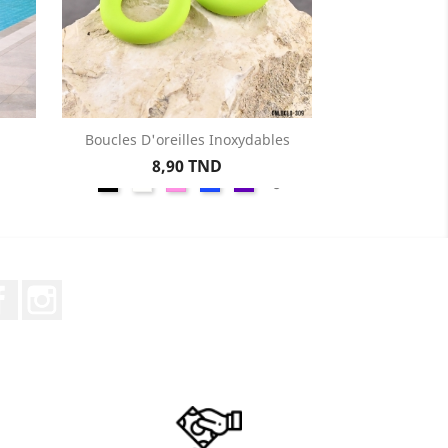
Boucles D'oreilles Inoxydables
Aperçu rapide

Prix
8,90 TND
Noir
Blanc
Rose
Bleu
Violet
+6
Bébé
Facebook
Instagram