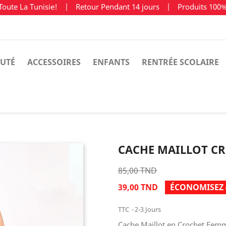
Toute La Tunisie!
|
Retour Pendant 14 jours
|
Produits 100
UTÉ
ACCESSOIRES
ENFANTS
RENTRÉE SCOLAIRE
CACHE MAILLOT C
85,00 TND
39,00 TND
ÉCONOMISEZ 
TTC
2-3 Jours
Cache Maillot en Crochet Femm