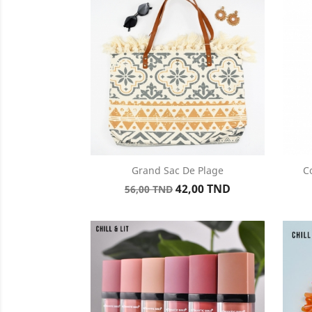
Grand Sac De Plage
C
Aperçu rapide

Prix
Prix
42,00 TND
56,00 TND
de
base