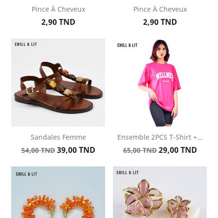
Pince À Cheveux
Pince À Cheveux
Prix
Prix
2,90 TND
2,90 TND
Sandales Femme
Ensemble 2PCS T-Shirt +...
Prix
Prix
Prix
Prix
39,00 TND
29,00 TND
54,00 TND
65,00 TND
de
de
base
base