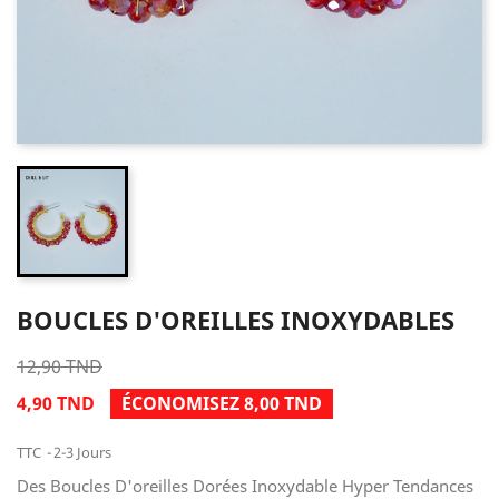
BOUCLES D'OREILLES INOXYDABLES
12,90 TND
4,90 TND
ÉCONOMISEZ 8,00 TND
TTC
2-3 Jours
Des Boucles D'oreilles Dorées Inoxydable Hyper Tendances