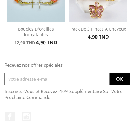
Boucles D'oreilles
Pack De 3 Pinces À Cheveux
Inoxydables
Prix
4,90 TND
Prix
Prix
4,90 TND
12,90 TND
de
base
Recevez nos offres spéciales
Inscrivez-Vous et Recevez -10% Supplémentaire Sur Votre
Prochaine Commande!
Facebook
Instagram