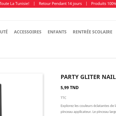
Toute La Tunisie!
|
Retour Pendant 14 jours
|
Produits 100
UTÉ
ACCESSOIRES
ENFANTS
RENTRÉE SCOLAIRE
PARTY GLITER NAI
5,99 TND
TTC
Explorez les couleurs éclatantes de l
pinceau applicateur. Le pinceau lar