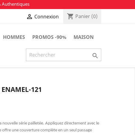
% Authentiques
shopping_cart

Panier
(0)
Connexion
HOMMES
PROMOS -90%
MAISON

L ENAMEL-121
a nouvelle série pailletée. Appliquez directement avec le
ge offre une couverture complète en un seul passage