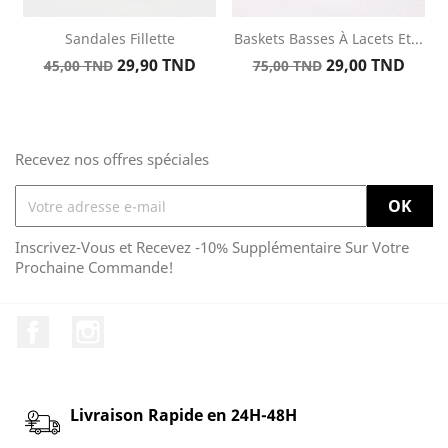
Sandales Fillette
Baskets Basses À Lacets Et...
Prix
Prix
Prix
Prix
29,90 TND
29,00 TND
45,00 TND
75,00 TND
de
de
base
base
Recevez nos offres spéciales
Inscrivez-Vous et Recevez -10% Supplémentaire Sur Votre
Prochaine Commande!
Facebook
Instagram
Livraison Rapide en 24H-48H