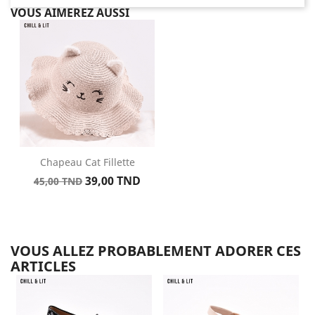
VOUS AIMEREZ AUSSI
Chapeau Cat Fillette
Prix
Prix
39,00 TND
45,00 TND
de
base
VOUS ALLEZ PROBABLEMENT ADORER CES
ARTICLES