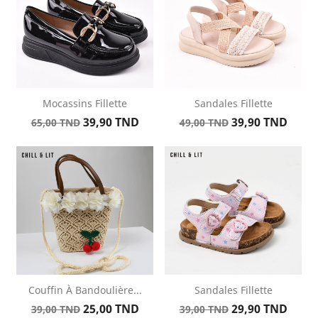
Mocassins Fillette
Sandales Fillette
Prix
Prix
Prix
Prix
39,90 TND
39,90 TND
65,00 TND
49,00 TND
de
de
base
base
Couffin À Bandoulière...
Sandales Fillette
Prix
Prix
Prix
Prix
25,00 TND
29,90 TND
39,00 TND
39,00 TND