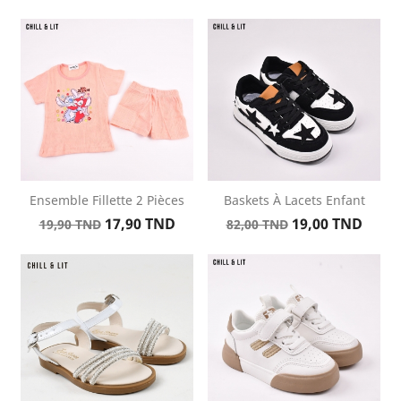
de
de
base
base
Ensemble Fillette 2 Pièces
Baskets À Lacets Enfant
Prix
Prix
Prix
Prix
17,90 TND
19,00 TND
19,90 TND
82,00 TND
de
de
base
base