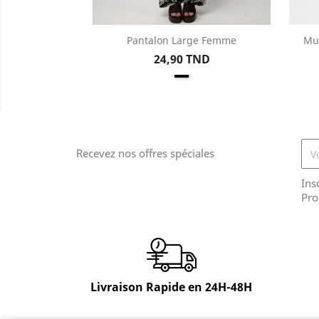
Pantalon Large Femme
Mu
Aperçu rapide

Prix
24,90 TND
Noir
Recevez nos offres spéciales
Ins
Pro
Livraison Rapide en 24H-48H