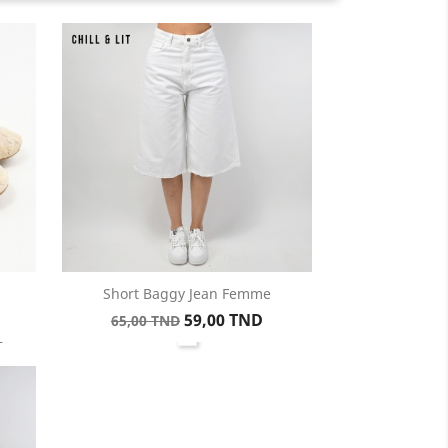
Short Baggy Jean Femme
Aperçu rapide

Prix
Prix
59,00 TND
65,00 TND
ge
Blanc
1
de
base