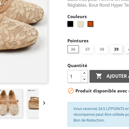
Réglables. Bout Rond Hyper Ten
Couleurs
Noir
Beige
Kamel
Pointures
36
37
38
39
Quantité

AJOUTER 

Produit disponible avec 

Vous recevrez 24.5 LITPOINTS en
récompense peut être utilisée 
Bon de Reduction.