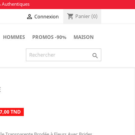
% Authentiques
shopping_cart

Panier
(0)
Connexion
HOMMES
PROMOS -90%
MAISON

E
7,00 TND
le Transparente Brodée à Fleurs Avec Brides