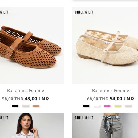
Ballerines Femme
Ballerines Femme
Aperçu rapide
Aperçu rapide


Prix
Prix
Prix
Prix
48,00 TND
54,00 TND
58,00 TND
68,00 TND
Noir
Beige
Whiskey
Noir
Blanc
Rose
Kaki
Bei
+
de
de
base
base