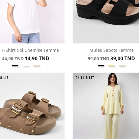
l T-Shirt Col Chemise Femme
Mules Sabots Femme
Aperçu rapide
Aperçu rapide


Prix
Prix
Prix
Prix
14,90 TND
39,00 TND
44,00 TND
59,00 TND
Noir
Blanc
Beige
Noir
Kaki
Beige
de
de
base
base