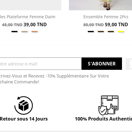
les Plateforme Femme Daim
Ensemble Femme 2Pcs
Aperçu rapide
Aperçu rapide


Prix
Prix
Prix
Prix
39,00 TND
59,00 TND
48,00 TND
80,00 TND
Noir
Taupe
Whiskey
Noir
Marron
Greige
Jaun
de
de
base
base
crivez-Vous et Recevez -10% Supplémentaire Sur Votre
chaine Commande!
Retour sous 14 Jours
100% Produits Authenti