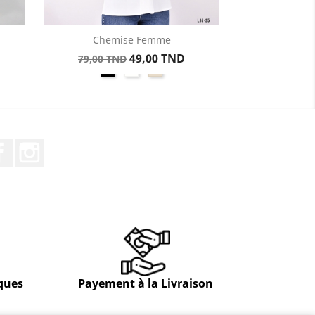
Chemise Femme
Aperçu rapide

Prix
Prix
49,00 TND
79,00 TND
e
Noir
Blanc
Beige
de
base
Facebook
Instagram
ques
Payement à la Livraison