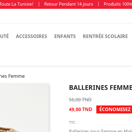
Toute La Tunisie!
|
Retour Pendant 14 jours
|
Produits 100
UTÉ
ACCESSOIRES
ENFANTS
RENTRÉE SCOLAIRE
rines Femme
BALLERINES FEMM
56,00 TND
49,00 TND
ÉCONOMISEZ 
TTC
Ballerines pour Femme en Mail