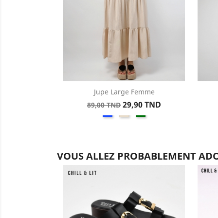
Jupe Large Femme
Aperçu rapide

Prix
Prix
29,90 TND
89,00 TND
Bleu
Beige
Vert
de
base
VOUS ALLEZ PROBABLEMENT ADO