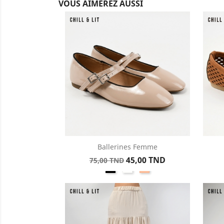
VOUS AIMEREZ AUSSI
Ballerines Femme
Aperçu rapide

Prix
Prix
45,00 TND
75,00 TND
Noir
Blanc
Nude
de
base