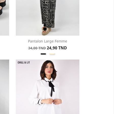
Pantalon Large Femme
Aperçu rapide

Prix
Prix
24,90 TND
34,00 TND
Noir
Créme
de
base