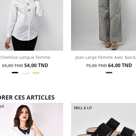
Chemise Longue Femme
Jean Large Femme Avec Band
Aperçu rapide
Aperçu rapide


Prix
Prix
Prix
Prix
54,00 TND
64,00 TND
65,00 TND
75,00 TND
Noir
Blanc
Kaki
Gris
de
de
base
base
RER CES ARTICLES