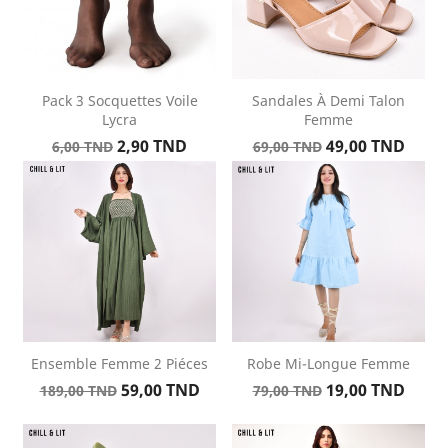
Pack 3 Socquettes Voile
Sandales À Demi Talon
Lycra
Femme
Prix
Prix
Prix
Prix
2,90 TND
49,00 TND
6,00 TND
69,00 TND
de
de
base
base
Ensemble Femme 2 Piéces
Robe Mi-Longue Femme
Prix
Prix
Prix
Prix
59,00 TND
19,00 TND
189,00 TND
79,00 TND
de
de
base
base