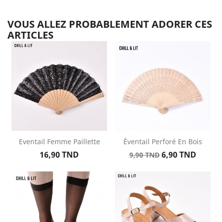
VOUS ALLEZ PROBABLEMENT ADORER CES
ARTICLES
Eventail Femme Paillette
Éventail Perforé En Bois
Prix
Prix
Prix
16,90 TND
6,90 TND
9,90 TND
de
base