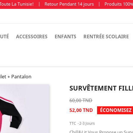
Toute La Tunisie!
|
Retour Pendant 14 jours
|
Produits 100
UTÉ
ACCESSOIRES
ENFANTS
RENTRÉE SCOLAIRE
ilet + Pantalon
SURVÊTEMENT FILL
60,00 TND
52,00 TND
ÉCONOMISEZ 
TTC
2-3 Jours
Chill&Lit Vous Propose un Survê