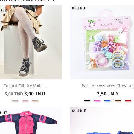
Collant Fillette Voile...
Pack Accessoires Cheveux
Aperçu rapide
Aperçu rapide


Prix
Prix
Prix
3,90 TND
2,50 TND
5,00 TND
Blanc3777SA
Rose3777SA
Ecru3777SA
Noir
Rose
Bleu
Marro
Ro
de
base