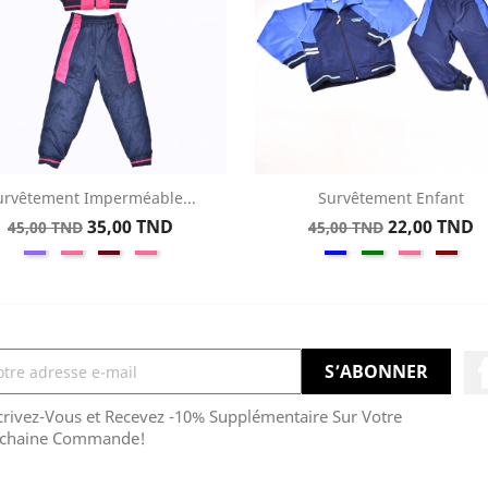
urvêtement Imperméable...
Survêtement Enfant
Aperçu rapide
Aperçu rapide


Prix
Prix
Prix
Prix
35,00 TND
22,00 TND
45,00 TND
45,00 TND
Violet
Fuchsia
Bordeaux
Rose
Bleu
Vert
Rose
Rou
de
de
Bébé
base
base
crivez-Vous et Recevez -10% Supplémentaire Sur Votre
chaine Commande!