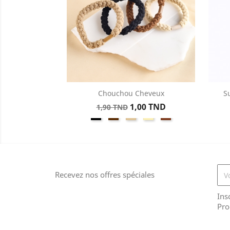
Chouchou Cheveux
S
Aperçu rapide

Prix
Prix
1,00 TND
1,90 TND
Noir
Marron
Beige
Créme
Marron
de
Clair
base
Recevez nos offres spéciales
Ins
Pro