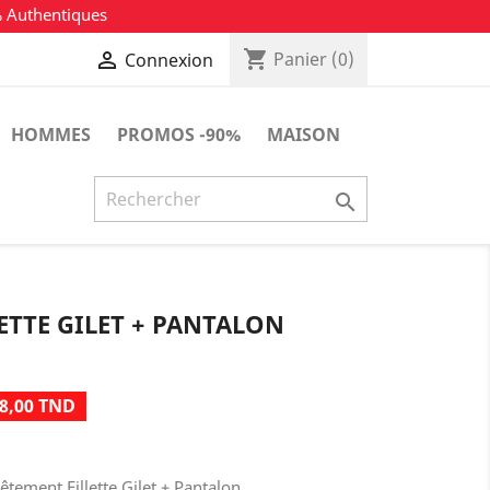
% Authentiques
shopping_cart

Panier
(0)
Connexion
HOMMES
PROMOS -90%
MAISON

ETTE GILET + PANTALON
8,00 TND
tement Fillette Gilet + Pantalon