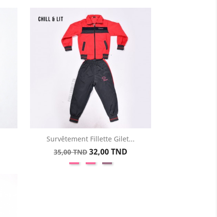
Survêtement Fillette Gilet...
Aperçu rapide

Prix
Prix
32,00 TND
35,00 TND
n
uge
Fuchsia
Rose
Mauve
de
base