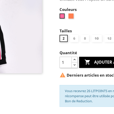
Couleurs
Corail
Rose
Tailles
2
6
8
10
12
Quantité

AJOUTER 

Derniers articles en stoc
Vous recevrez 26 LITPOINTS en r
récompense peut être utilisée 
Bon de Reduction.