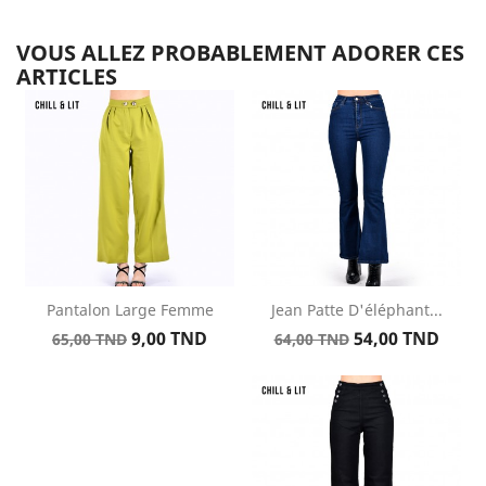
VOUS ALLEZ PROBABLEMENT ADORER CES
ARTICLES
Pantalon Large Femme
Jean Patte D'éléphant...
Prix
Prix
Prix
Prix
9,00 TND
54,00 TND
65,00 TND
64,00 TND
de
de
base
base