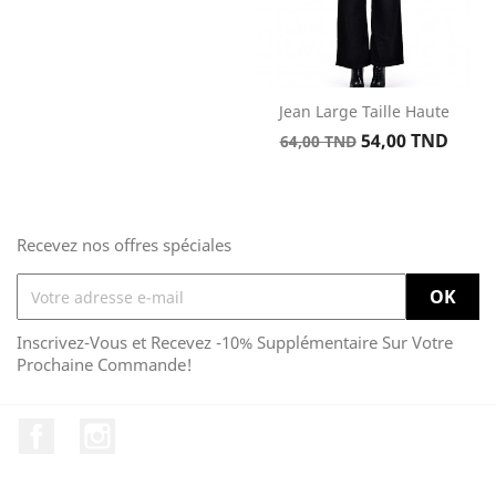
Jean Large Taille Haute
Prix
Prix
54,00 TND
64,00 TND
de
base
Recevez nos offres spéciales
Inscrivez-Vous et Recevez -10% Supplémentaire Sur Votre
Prochaine Commande!
Facebook
Instagram