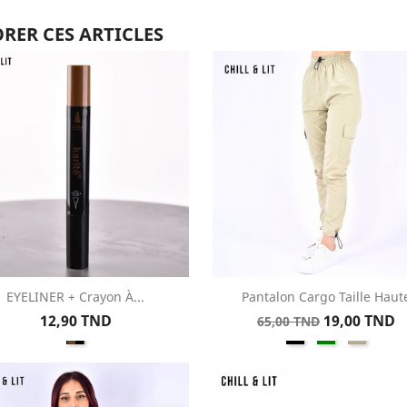
RER CES ARTICLES
EYELINER + Crayon À...
Pantalon Cargo Taille Haut
Aperçu rapide
Aperçu rapide


Prix
Prix
Prix
12,90 TND
19,00 TND
65,00 TND
Marron
Noir
Vert
Greige
de
/
base
Noir