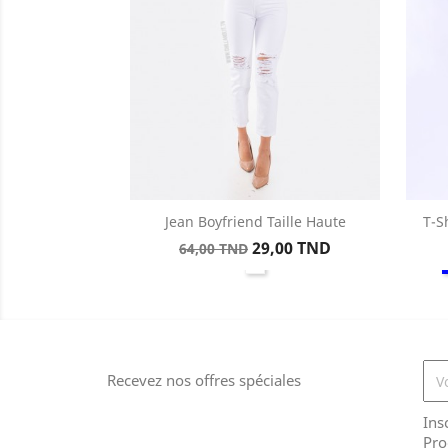
Jean Boyfriend Taille Haute
T-S
Aperçu rapide

Prix
Prix
29,00 TND
64,00 TND
Blanc
de
base
Recevez nos offres spéciales
Ins
Pro