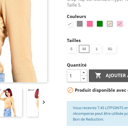
Taille S.
Couleurs
Blanc
Noir
Fuchsia
Vert
Ro
Beige
Bé
Tailles
S
M
L
XL
Quantité

AJOUTER 

Produit disponible avec 

Vous recevrez 7.45 LITPOINTS en
récompense peut être utilisée 
Bon de Reduction.