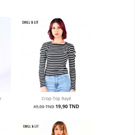
e
Crop-Top Rayé
Aperçu rapide

Prix
Prix
19,90 TND
49,00 TND
de
base