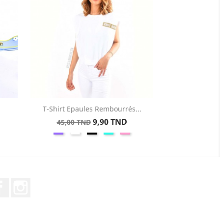
T-Shirt Epaules Rembourrés...
Aperçu rapide

Prix
Prix
9,90 TND
45,00 TND
Violet
Blanc
Noir
Vertturquoise
Rosegris
de
base
Facebook
Instagram