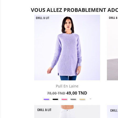
VOUS ALLEZ PROBABLEMENT ADO
Pull En Laine
Aperçu rapide

Prix
Prix
49,00 TND
78,00 TND
Violet
Noir
Rose
Gris
Beige
+3
de
base