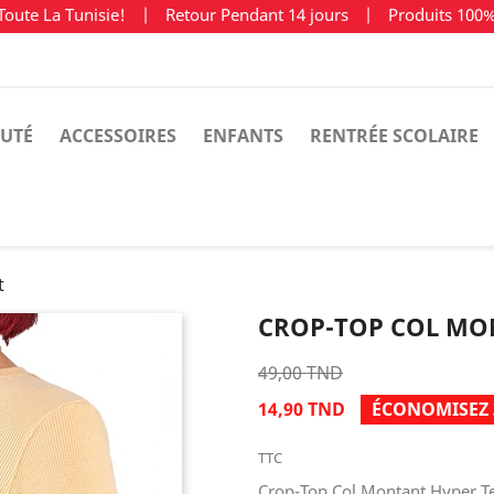
Toute La Tunisie!
|
Retour Pendant 14 jours
|
Produits 100
UTÉ
ACCESSOIRES
ENFANTS
RENTRÉE SCOLAIRE
t
CROP-TOP COL MO
49,00 TND
14,90 TND
ÉCONOMISEZ 
TTC
Crop-Top Col Montant Hyper T