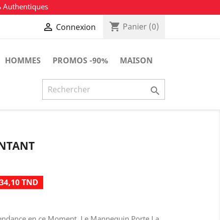
% Authentiques
shopping_cart

Panier
(0)
Connexion
HOMMES
PROMOS -90%
MAISON

NTANT
34,10 TND
endance en ce Moment. Le Mannequin Porte La