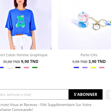
hirt Coton Femme Graphique
Porte-Clés
Aperçu rapide
Aperçu rapide


Prix
Prix
Prix
Prix
9,90 TND
3,90 TND
39,00 TND
9,90 TND
Bleu
Blanc
Noir
Fuchsia
Vert
Bleu
Violet
Jaune
Rose
+1
de
de
base
base
crivez-Vous et Recevez -10% Supplémentaire Sur Votre
chaine Commande!