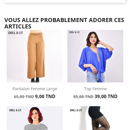
VOUS ALLEZ PROBABLEMENT ADORER CES
ARTICLES
Pantalon Femme Large
Top Femme
Prix
Prix
Prix
Prix
9,00 TND
39,00 TND
65,00 TND
85,00 TND
de
de
base
base