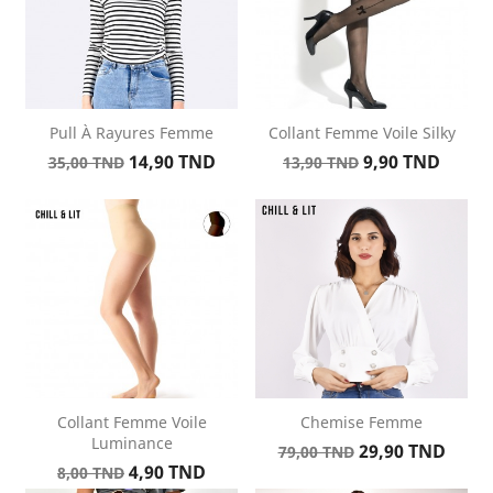
Pull À Rayures Femme
Collant Femme Voile Silky
Prix
Prix
Prix
Prix
14,90 TND
9,90 TND
35,00 TND
13,90 TND
de
de
base
base
Collant Femme Voile
Chemise Femme
Luminance
Prix
Prix
29,90 TND
79,00 TND
Prix
Prix
4,90 TND
de
8,00 TND