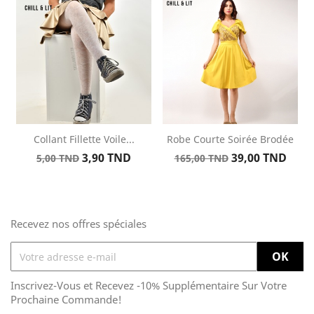
de
base
base
Collant Fillette Voile...
Robe Courte Soirée Brodée
Prix
Prix
Prix
Prix
3,90 TND
39,00 TND
5,00 TND
165,00 TND
de
de
base
base
Recevez nos offres spéciales
Inscrivez-Vous et Recevez -10% Supplémentaire Sur Votre
Prochaine Commande!